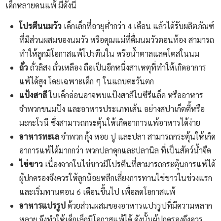
เด็กหลายคนแพ้ มีดังนี้
โปรตีนนมวัว
เด็กเล็กที่อายุต่ำกว่า 4 เดือน แล้วได้รับผลิตภัณฑ์
ที่มีส่วนผสมของนมวัว หรือคุณแม่ที่ดื่มนมวัวตอนท้อง สามารถ
ทำให้ลูกมีโอกาสแพ้โปรตีนใน หรือน้ำตาลแลคโตสในนม
ถั่ว
ถั่วลิสง ถั่วเหลือง ถือเป็นอีกหนึ่งสาเหตุที่ทำให้เกิดอาการ
แพ้ได้สูง โดยเฉพาะเด็ก ๆ ในแถบตะวันตก
แป้งสาลี
ในเด็กอ่อนอาจพบแป้งสาลีในซีรีแล็ค หรืออาหาร
จำพวกขนมปัง และอาหารประเภทเส้น อย่างสปาเก็ตตี้หรือ
มะกะโรนี ซึ่งสามารถกระตุ้นให้เกิดอาการแพ้อาหารได้ง่าย
อาหารทะเล
จำพวก กุ้ง หอย ปู และปลา สามารถกระตุ้นให้เกิด
อาการแพ้ได้มากกว่า พวกปลาดุกและปลานิล ที่เป็นสัตว์น้ำจืด
ไข่ขาว
เนื่องจากในไข่ขาวมีโปรตีนที่สามารถกระตุ้นการแพ้ได้
ผู้ปกครองจึงควรให้ลูกน้อยหลีกเลี่ยงการทานไข่ขาวในช่วงแรก
และเริ่มทานตอน 6 เดือนขึ้นไป เพื่อลดโอกาสแพ้
อาหารแปรรูป
ด้วยส่วนผสมของอาหารแปรรูปที่มีความหลาก
หลาย จึงทำให้เด็กเล็กมีโอกาสแพ้ได้ ดังนั้นผู้ปกครองจึงควร