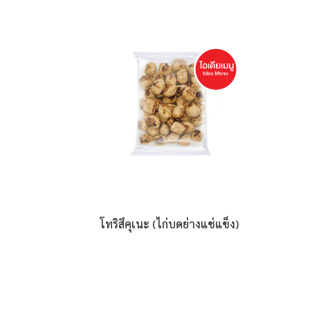
โทริสึคุเนะ (ไก่บดย่างแช่แข็ง)
อ่าน
เพิ่ม