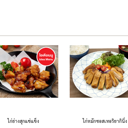
ไก่ย่างสุกแช่แข็ง
ไก่หมักซอสเทอริยากินึ่ง