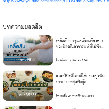
https://www.youtube.com/channel/UCFcXtn8BSj60qPPh9R1
บทความยอดฮิต
เคล็ดลับการดูแลเด็กแพ้อาหาร
ช่วยป้องกันอาการแพ้ที่ไม่พึง
ประสงค์
: 9818
โพสต์เมื่อ 14 มีนาคม 2566
แคมป์ปิ้งที่ไหนก็ใช่! 7 เมนูเพิ่ม
บรรยากาศสุดฟีลกู๊ด
: 35283
โพสต์เมื่อ 24 พฤศจิกายน 2565