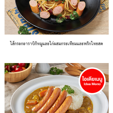
ไส้กรอกอาราบิกิหมูและไก่ผสมกระเทียมและพริกไทยสด