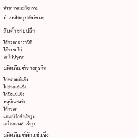
มื้อเย็นสังสรรค์: ไส้กรอกย่างรวม บาร์บีคิวเสียบไม้
ข่าวสารและกิจกรรม
เลือกสรรไส้กรอกคุณภาพ ตอบโจทย์ทุกความ
ทำเบนโตะรูปสัตว์ต่างๆ
ต้องการ
สินค้าขายปลีก
ไม่ว่าคุณจะมองหาไส้กรอกขายส่ง ไส้กรอกราคาส่ง หรือไส้กรอกอย่าง
ดี สำหรับร้านอาหารหรือครอบครัว ไทยนิปปอนฟู้ดส์มีครบทุก
ไส้กรอกอาราบิกิ
ประเภท ทั้งไส้กรอกแพ็คละรสต่าง ๆ จากไส้กรอกยี่ห้อ NH Foods
ไส้กรอกไก่
เชิญเลือกชมสินค้าของเราด้านล่าง หรือติดต่อเราเพื่อสอบถาม
อกไก่ปรุงรส
บริการขายส่งไส้กรอก และ OEM ได้เลย
ผลิตภัณฑ์ทางธุรกิจ
คำถามที่พบบ่อยเกี่ยวกับไส้กรอก
ไก่ทอดแช่แข็ง
วิธีเก็บรักษาไส้กรอกที่ถูกต้องทำอย่างไร?
ไก่ย่างแช่แข็ง
ไก่นึ่งแช่แข็ง
A:
หากยังไม่เปิดบรรจุภัณฑ์ ให้เก็บในช่องแช่แข็งตามวันหมดอายุ
หมูนึ่งแช่แข็ง
บนซอง แต่ถ้าเปิดแล้ว ควรนำไส้กรอกใส่กล่องที่มีฝาปิดสนิทหรือถุง
ไส้กรอก
ซิปล็อก เก็บในตู้เย็นช่องธรรมดาและทานให้หมดภายใน 3-4 วัน
แฮมเบิร์กสำเร็จรูป
เพื่อรักษาคุณภาพและรสชาติที่ดีที่สุด
เครื่องแกงสำเร็จรูป
สามารถนำไส้กรอกแช่แข็งไปทอดหรือย่างได้เลย
ผลิตภัณฑ์ผักแช่แข็ง
หรือไม่?