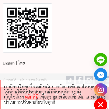
A:
ไม่แนะนำครับ เพราะจะทำให้ไส้กรอกสุกไม่ทั่วถึง ข้างนอกอาจจะ
ไหม้แต่ข้างในยังเย็นและแฉะ วิธีที่ดีที่สุดคือการนำไส้กรอกมา
ละลายน้ำแข็งในตู้เย็นช่องธรรมดาข้ามคืนก่อนนำไปปรุงอาหาร จะ
ทำให้ได้ไส้กรอกที่หนังกรอบและเนื้อฉ่ำอร่อยกว่า
ไส้กรอกของไทยนิปปอนฟู้ดส์แตกต่างจากยี่ห้ออื่น
อย่างไร?
A:
เราให้ความสำคัญกับคุณภาพเป็นอันดับแรก โดยคัดสรรวัตถุดิบ
เนื้อหมูและเนื้อไก่คุณภาพดี ผลิตในโรงงานที่ได้มาตรฐานสากล
GMP และ HACCP ปรุงรสด้วยสูตรเฉพาะที่ลงตัว ทำให้ไส้กรอกของ
English
ไทย
เรามีรสชาติอร่อย เนื้อแน่น และปลอดภัย มั่นใจได้ในทุกคำ
สนใจสั่งซื้อไส้กรอกราคาส่งสำหรับร้านอาหาร
ต้องทำอย่างไร?
นโยบายคุ้กกี้
นโยบายความเป็นส่วนตัว
เรามีการใช้คุกกี้ รวมถึงนโยบายจัดการข้อมูลส่วนบุคคลเพื่อ
A:
สำหรับลูกค้าผู้ประกอบการร้านอาหาร โรงแรม หรือธุรกิจอื่นๆ ที่
chaty
ให้ท่านได้รับประสบการณ์ที่ดีบนบริการของ
©
2026 THAI NIPPON FOODS CO., LTD
สนใจสั่งซื้อสินค้าในราคาส่ง สามารถ ติดต่อฝ่ายขายของเราโดยตรง
Hide
เว็บไซต์เรา
คลิกที่นี่
เพื่อดูรายละเอียดเพิ่มเติม และคําแนะ
ได้เลยครับ ทีมงานจะทำการสอบถามข้อมูลเกี่ยวกับธุรกิจของคุณ
นําในการปรับค่าเกี่ยวกับคุกกี้
และนำเสนอใบราคาสำหรับลูกค้าธุรกิจโดยเฉพาะ