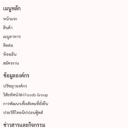
เลือกไส้กรอกแพคที่ระบุส่วนผสมอย่างชัดเจน มีวันผลิตและ
เมนูหลัก
หมดอายุครบถ้วน
หน้าแรก
ตรวจสอบความสมบูรณ์ของแพ็กเกจ
บรรจุภัณฑ์ต้องไม่รั่ว ไม่บวม เพื่อรักษาคุณภาพของไส้กรอก แช่
สินค้า
แข็งให้สดใหม่อยู่เสมอ
เมนูอาหาร
รู้จักประเภทไส้กรอกยอดนิยม อร่อยหลาก
ติดต่อ
หลายสไตล์ไทยนิปปอนฟู้ดส์
ห้องเย็น
ไส้กรอกอาราบิกิ
เนื้อแน่น เด้ง หอมกลิ่นรมควัน
สมัครงาน
ไส้กรอกชีส
อร่อยเข้มข้นด้วยชีสคุณภาพ
ข้อมูลองค์กร
ไส้กรอกไก่
ทางเลือกเบาๆ สำหรับคนรักสุขภาพ
ไส้กรอกรมควัน
กลิ่นหอมเฉพาะตัว สไตล์ไส้กรอกต่างประเทศ
ปรัชญาองค์กร
ไอเดียเมนูเด็ดจากไส้กรอก: อร่อยง่ายๆ ได้ทุก
วิสัยทัศน์ NH Foods Group
มื้อ
การพัฒนาเพื่อสังคมที่ยั่งยืน
มื้อเช้าเร่งด่วน: ไข่กระทะทรงเครื่อง ขนมปังไส้กรอกชีส
ประวัติไทยนิปปอนฟู้ดส์
มื้อกลางวันสุดปัง: ข้าวผัดไส้กรอก สปาเก็ตตี้ผัดพริกแห้ง
ข่าวสารและกิจกรรม
ของว่างยามบ่าย: ยำไส้กรอก ไส้กรอกทอดกรอบ