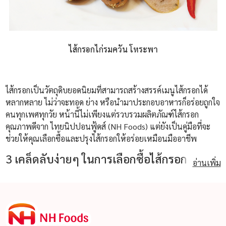
ไส้กรอกไก่รมควัน โหระพา
ไส้กรอกเป็นวัตถุดิบยอดนิยมที่สามารถสร้างสรรค์เมนูไส้กรอกได้
หลากหลาย ไม่ว่าจะทอด ย่าง หรือนำมาประกอบอาหารก็อร่อยถูกใจ
คนทุกเพศทุกวัย หน้านี้ไม่เพียงแต่รวบรวมผลิตภัณฑ์ไส้กรอก
คุณภาพดีจาก ไทยนิปปอนฟู้ดส์ (NH Foods) แต่ยังเป็นคู่มือที่จะ
ช่วยให้คุณเลือกซื้อและปรุงไส้กรอกให้อร่อยเหมือนมืออาชีพ
3 เคล็ดลับง่ายๆ ในการเลือกซื้อไส้กรอก
อ่านเพิ่ม
คุณภาพ
สังเกตที่เนื้อสัมผัสและสีสัน
ไส้กรอกแท้ควรมีสีธรรมชาติ ไม่ขาวซีดหรือเข้มผิดปกติ เนื้อ
แน่น เด้ง ไม่ยุ่ยเมื่อสัมผัส
อ่านข้อมูลบนบรรจุภัณฑ์