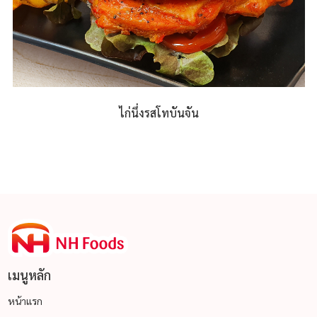
ไก่นึ่งรสโทบันจัน
าน
่ม
เมนูหลัก
หน้าแรก