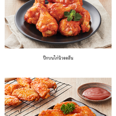
ปีกบนไก่นิวออลีน