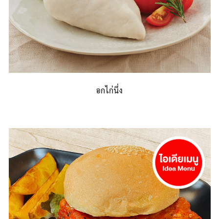
อกไก่นึ่ง