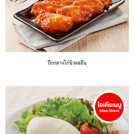
ปีกกลางไก่นิวออลีน