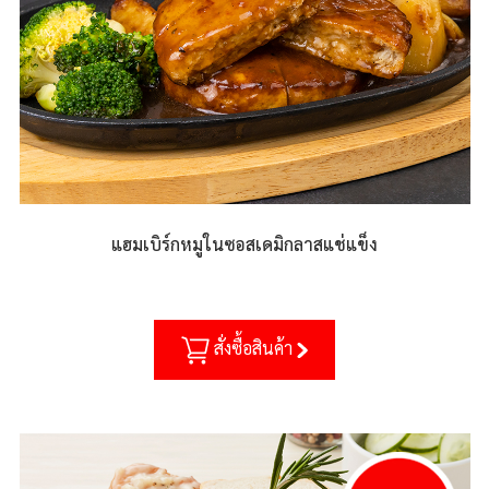
แฮมเบิร์กหมูในซอสเดมิกลาสแช่แข็ง
สั่งซื้อสินค้า