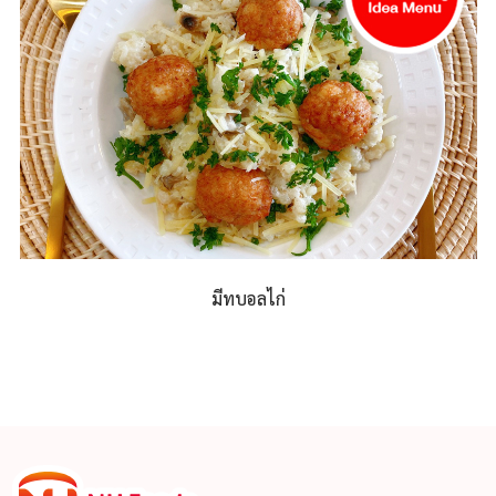
มีทบอลไก่
าน
่ม