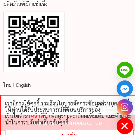
ผลิตภัณฑ์ผักแช่แข็ง
ไทย
English
เรามีการใช้คุกกี้ รวมถึงนโยบายจัดการข้อมูลส่วนบุคคลเพื่อ
นโยบายคุ้กกี้
นโยบายความเป็นส่วนตัว
chaty
ให้ท่านได้รับประสบการณ์ที่ดีบนบริการของ
Hide
เว็บไซต์เรา
คลิกที่นี่
เพื่อดูรายละเอียดเพิ่มเติม และคําแนะ
นําในการปรับค่าเกี่ยวกับคุกกี้
©
2026 THAI NIPPON FOODS CO., LTD
ยอมรับ