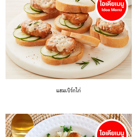
แฮมเบิร์กไก่