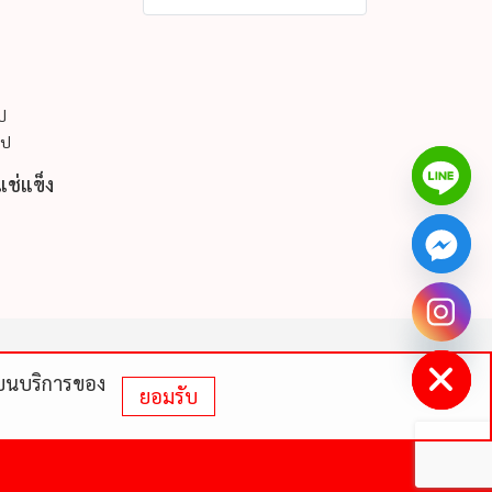
ูป
ูป
แช่แข็ง
chaty
Hide
ดีบนบริการของ
ยอมรับ