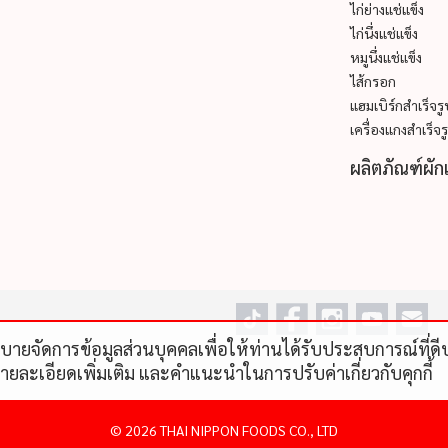
ไก่ย่างแช่แข็ง
ไก่นึ่งแช่แข็ง
หมูนึ่งแช่แข็ง
ไส้กรอก
แฮมเบิร์กสำเร็จร
เครื่องแกงสำเร็จร
ผลิตภัณฑ์ผัก
โยบายจัดการข้อมูลส่วนบุคคลเพื่อให้ท่านได้รับประสบการณ์ที่
รายละเอียดเพิ่มเติม และคําแนะนําในการปรับค่าเกี่ยวกับคุกกี้
©
2026 THAI NIPPON FOODS CO., LTD