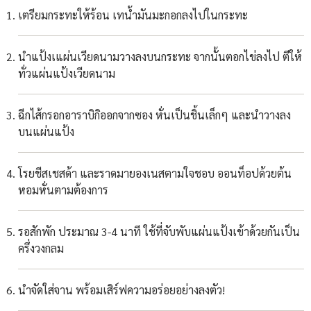
เตรียมกระทะให้ร้อน เทน้ำมันมะกอกลงไปในกระทะ
นำแป้งเแผ่นเวียดนามวางลงบนกระทะ จากนั้นตอกไข่ลงไป ตีให้
ทั่วแผ่นแป้งเวียดนาม
ฉีกไส้กรอกอาราบิกิออกจากซอง หั่นเป็นชิ้นเล็กๆ และนำวางลง
บนแผ่นแป้ง
โรยชีสเชสด้า และราดมายองเนสตามใจชอบ ออนท็อปด้วยต้น
หอมหั่นตามต้องการ
รอสักพัก ประมาณ 3-4 นาที ใช้ที่จับพับแผ่นแป้งเข้าด้วยกันเป็น
ครึ่งวงกลม
นำจัดใส่จาน พร้อมเสิร์ฟความอร่อยอย่างลงตัว!