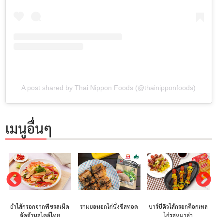
A post shared by Thai Nippon Foods (@thainipponfoods)
เมนูอื่นๆ
ืชรสเผ็ด
รามยอนอกไก่นึ่งชีสทอด
บาร์บีคิวไส้กรอกค็อกเทล
ข้าวผัดกิมจิและไ
ล์ไทย
ไก่รสหมาล่า
ซอสเผ็ดสไตล์เกา