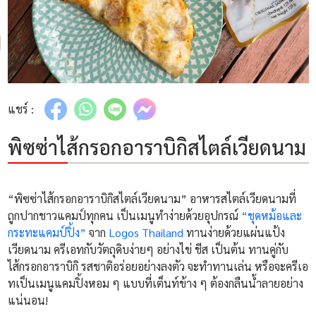
แชร์ :
พิซซ่าไส้กรอกอาราบิกิสไตล์เวียดนาม
“พิซซ่าไส้กรอกอาราบิกิสไตล์เวียดนาม” อาหารสไตล์เวียดนามที่
ถูกปากชาวแคมป์ทุกคน เป็นเมนูทำง่ายด้วยอุปกรณ์
“ชุดหม้อและ
กระทะแคมป์ปิ้ง”
จาก
Logos Thailand
ทานง่ายด้วยแผ่นแป้ง
เวียดนาม ครีเอทกับวัตถุดิบง่ายๆ อย่างไข่ ชีส เป็นต้น ทานคู่กับ
ไส้กรอกอาราบิกิ รสชาติอร่อยอย่างลงตัว จะทำทานเล่น หรือจะครีเอ
ทเป็นเมนูแคมปิ้งหอม ๆ แบบที่เต็นท์ข้าง ๆ ต้องกลืนน้ำลายอย่าง
แน่นอน!