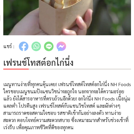
แชร์ :
เฟรนช์โทสต์อกไก่นึ่ง
เมนูทานง่ายที่ทุกคนคุ้นเคย! เฟรนช์โทสต์โทสต์อกไก่นึ่ง NH Foods
ใครชอบเมนูขนมปังแซนวิชน่าจะถูกใจ นอกจากจะได้ความอร่อย
แล้ว ยังได้สารอาหารที่ครบถ้วนอีกด้วย! อกไก่นึ่ง NH Foods เนื้อนุ่ม
แคลต่ำ โปรตีนสูง เฟรนช์โทสต์กับแซนวิชโทสต์ และผักต่างๆ
สามารถราดซอสตามใจชอบ รสชาติเข้ากันอย่างลงตัว
ทานง่าย
สะดวก ตอบโจทย์ความสะดวกสบาย ซึ่งเหมาะมากสำหรับช่วงเช้าที่
เร่งรีบ เพื่อคุณภาพชีวิตที่ดีของทุกคน