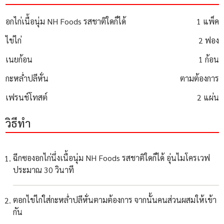
อกไก่เนื้อนุ่ม NH Foods รสชาติใดก็ได้
1 แพ็ค
ไข่ไก่
2 ฟอง
เนยก้อน
1 ก้อน
กะหล่ำปลีหั่น
ตามต้องการ
เฟรนช์โทสต์
2 แผ่น
วิธีทำ
ฉีกซองอกไก่นึ่งเนื้อนุ่ม NH Foods รสชาติใดก็ได้ อุ่นไมโครเวฟ
ประมาณ 30 วินาที
ตอกไข่ไก่ใส่กะหล่ำปลีหั่นตามต้องการ จากนั้นคนส่วนผสมให้เข้า
กัน