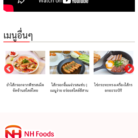
เมนูอื่นๆ
ยำไส้กรอกจากพืชรสเผ็ด
ไส้กรอกจิ้มแจ่วรสแซ่บ |
ไข่กระทะทรงเครื่องไส้กร
ิ
จัดจ้านสไตล์ไทย
เมนูง่าย อร่อยสไตล์อีสาน
อกอะระบิกิ