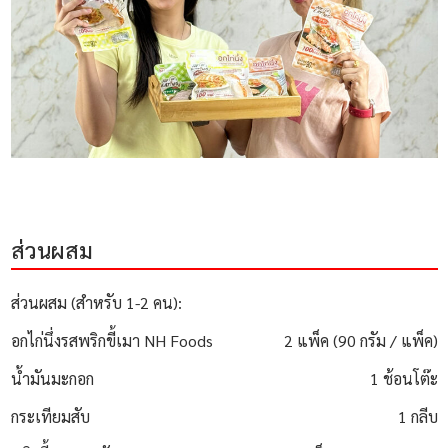
ส่วนผสม
ส่วนผสม (สำหรับ 1-2 คน):
อกไก่นึ่งรสพริกขี้เมา NH Foods
2 แพ็ค (90 กรัม / แพ็ค)
น้ำมันมะกอก
1 ช้อนโต๊ะ
กระเทียมสับ
1 กลีบ