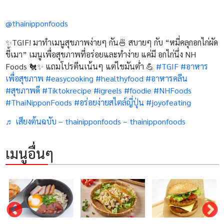
@thainipponfoods
✨TGIF! มาทำเมนูสุขภาพง่ายๆ กัน🍜 สบายๆ กับ “หมี่คลุกอกไก่ผัด
ขี้เมา” เมนูเพื่อสุขภาพที่อร่อยและทำง่าย แค่มี อกไก่นึ่ง NH
Foods 🐔✨ แถมโปรตีนเน้นๆ แต่ไขมันต่ำ 💪
#TGIF
#อาหาร
เพื่อสุขภาพ
#easycooking
#healthyfood
#อาหารคลีน
#สุขภาพดี
#Tiktokrecipe
#igreels
#foodie
#NHFoods
#ThaiNipponFoods
#อร่อยง่ายสไตล์ญี่ปุ่น
#joyofeating
♬ เสียงต้นฉบับ – thainipponfoods – thainipponfoods
เมนูอื่นๆ