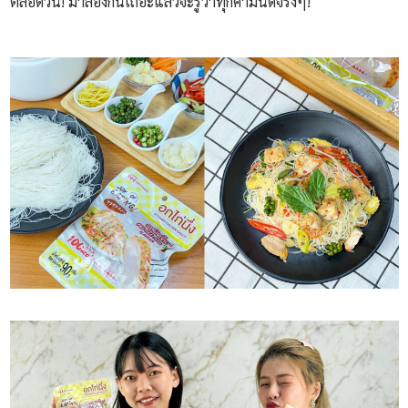
ตลอดวัน! มาลองกันเถอะแล้วจะรู้ว่าทุกคำมันดีจริงๆ!