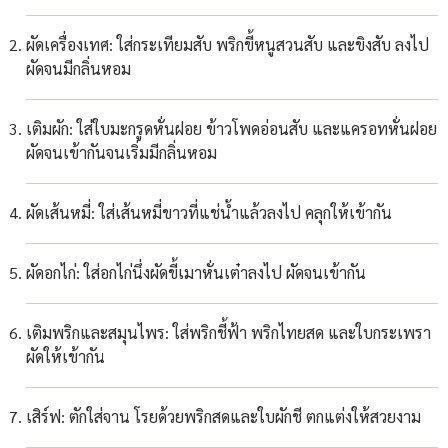
ผัดเครื่องเทศ: ใส่กระเทียมสับ พริกขี้หนูสวนสับ และขิงสับ ลงไป
ผัดจนมีกลิ่นหอม
เติมผัก: ใส่ใบมะกรูดหั่นฝอย ข้าวโพดอ่อนสับ และแครอทหั่นฝอย
ผัดจนเข้ากันจนเริ่มมีกลิ่นหอม
ผัดเส้นหมี่: ใส่เส้นหมี่ขาวที่แช่น้ำแล้วลงไป คลุกให้เข้ากัน
ผัดอกไก่: ใส่อกไก่นึ่งผัดขี้เมาหั่นเต๋าลงไป ผัดจนเข้ากัน
เติมพริกและสมุนไพร: ใส่พริกชี้ฟ้า พริกไทยสด และใบกระเพรา
ผัดให้เข้ากัน
เสิร์ฟ: ตักใส่จาน โรยด้วยพริกสดและใบผักชี ตกแต่งให้สวยงาม