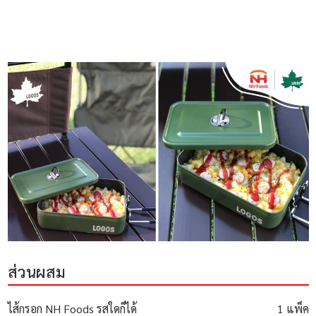
ส่วนผสม
ไส้กรอก NH Foods รสใดก็ได้
1 แพ็ค