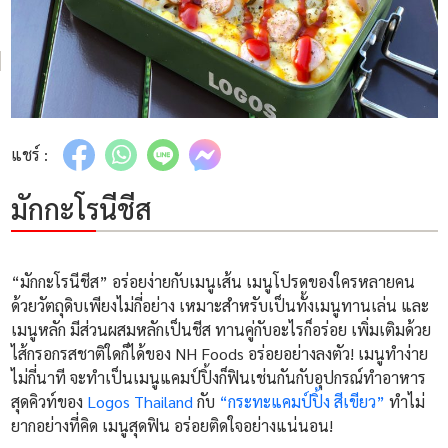
แชร์ :
มักกะโรนีชีส
“มักกะโรนีชีส” อร่อยง่ายกับเมนูเส้น เมนูโปรดของใครหลายคน
ด้วยวัตถุดิบเพียงไม่กี่อย่าง เหมาะสำหรับเป็นทั้งเมนูทานเล่น และ
เมนูหลัก มีส่วนผสมหลักเป็นชีส ทานคู่กับอะไรก็อร่อย เพิ่มเติมด้วย
ไส้กรอกรสชาติใดก็ได้ของ NH Foods อร่อยอย่างลงตัว! เมนูทำง่าย
ไม่กี่นาที จะทำเป็นเมนูแคมป์ปิ้งก็ฟินเช่นกันกับอุปกรณ์ทำอาหาร
สุดคิวท์ของ
Logos Thailand
กับ
“กระทะแคมป์ปิ้ง สีเขียว”
ทำไม่
ยากอย่างที่คิด เมนูสุดฟิน อร่อยติดใจอย่างแน่นอน!