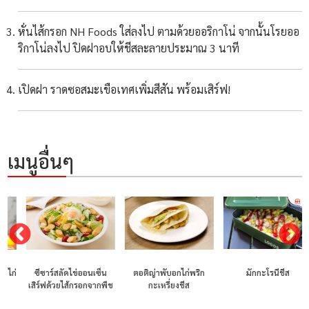
หั่นไส้กรอก NH Foods ใส่ลงไป ตามด้วยออริกาโน่ จากนั้นโรยออ
ริกาโน่ลงไป ปิดฝาอบให้ชีสละลายประมาณ 3 นาที
เปิดฝา ราดซอสมะเขือเทศเพิ่มสีสัน พร้อมเสิร์ฟ!
เมนูอื่นๆ
่
ซีซาร์สลัดไข่ออนเซ็น
ตอติญ่าพับอกไก่พริก
มักกะโรนีชีส
เสิร์ฟด้วยไส้กรอกจากพืช
กะเหรี่ยงชีส