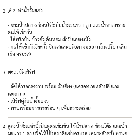
🌶️ 2. ทำน้ำจิ้มแจ่ว
- ผสมน้ำปลา 6 ช้อนโต๊ะ กับน้ำมะนาว 1 ลูก และน้ำตาลทราย
คนให้เข้ากัน
- ใส่พริกป่น ข้าวคั่ว ต้นหอม ผักชี และผงนัว
- คนให้เข้ากันอีกครั้ง ชิมรสและปรับตามชอบ (เน้นเปรี้ยว เค็ม
เผ็ด ครบรส)
🍽️ 3. จัดเสิร์ฟ
- จัดไส้กรอกลงจาน พร้อม ผักเคียง (แครอท กะหล่ำปลี และ
แตงกวา)
- เสิร์ฟคู่กับน้ำจิ้มแจ่ว
- ทานพร้อมข้าวสวยร้อน ๆ เพิ่มความอร่อย
สูตรน้ำจิ้มแจ่วนี้เป็นสูตรเข้มข้น ใช้น้ำปลา 6 ช้อนโต๊ะ และน้ำ
มะนาว 1 ลูก เพื่อให้ได้รสชาติแซ่บครบรส เหมาะสำหรับทานคู่