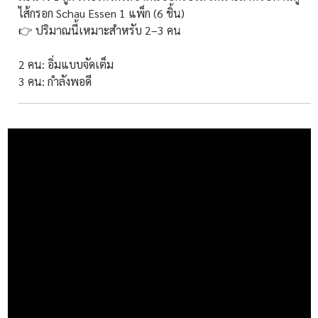
ไส้กรอก Schau Essen 1 แพ็ก (6 ชิ้น)
👉 ปริมาณนี้เหมาะสำหรับ 2–3 คน
2 คน: อิ่มแบบจัดเต็ม
3 คน: กำลังพอดี