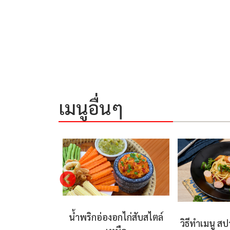
เมนูอื่นๆ
น้ำพริกอ่องอกไก่สับสไตล์
ส้กรอกไก่ชีส
วิธีทำเมนู สป