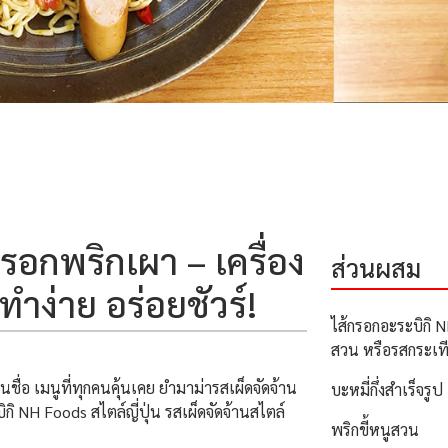
รอกพริกเผา – เครื่อง
ส่วนผสม
ทำง่าย อร่อยชัวร์!
ไส้กรอกอะระบิกิ N
สวน หรือรสกระเท
ชื่อ เมนูที่ทุกคนคุ้นเคย ยำมาม่ารสเผ็ดจัดจ้าน
บะหมี่กึ่งสำเร็จรูป
ิกิ NH Foods สไตล์ญี่ปุ่น รสเผ็ดจัดจ้านสไตล์
พริกขี้หนูสวน