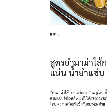
แชร์ :
สูตรยำมาม่าไส้ก
แน่น น้ำยำแซ่บ 
“ยำมาม่าไส้กรอกพริกเผา” เมนูไทยขึ้น
สายแซ่บส์ต้องเลิฟ!!! กับไส้กรอกอะระบ
ไทย ความอร่อยที่เข้ากันอย่างลงตัว!!