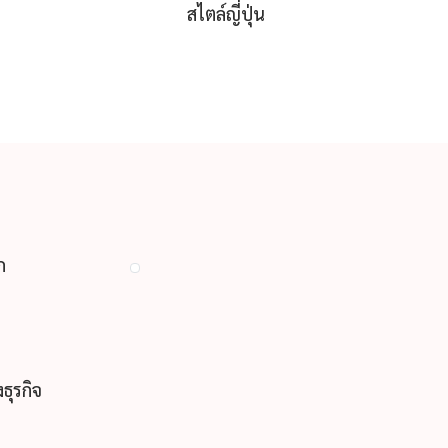
สไตล์ญี่ปุ่น
ESSEN แบ
ก
ธุรกิจ