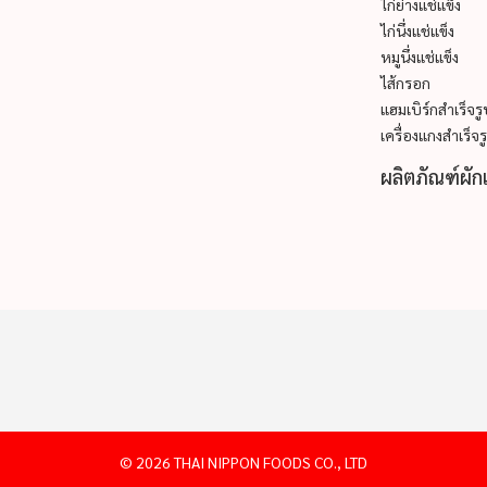
ไก่ย่างแช่แข็ง
ไก่นึ่งแช่แข็ง
หมูนึ่งแช่แข็ง
ไส้กรอก
แฮมเบิร์กสำเร็จร
เครื่องแกงสำเร็จร
ผลิตภัณฑ์ผัก
©
2026 THAI NIPPON FOODS CO., LTD