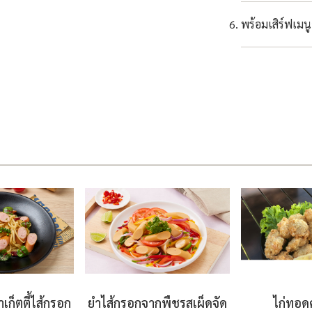
พร้อมเสิร์ฟเมน
าเก็ตตี้ไส้กรอก
ยำไส้กรอกจากพืชรสเผ็ดจัด
ไก่ทอด