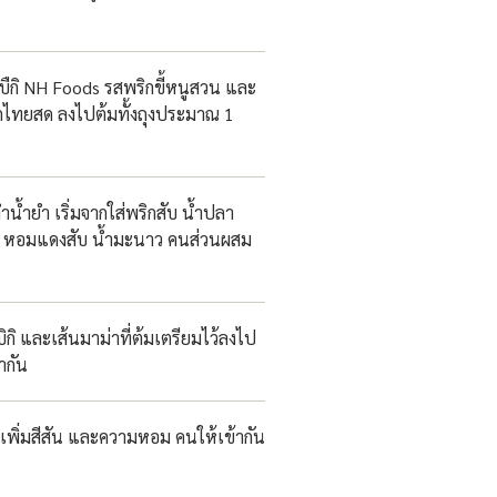
ืกิ NH Foods รสพริกขี้หนูสวน และ
กไทยสด ลงไปต้มทั้งถุงประมาณ 1
ำน้ำยำ เริ่มจากใส่พริกสับ น้ำปลา
า หอมแดงสับ น้ำมะนาว คนส่วนผสม
ิกิ และเส้นมาม่าที่ต้มเตรียมไว้ลงไป
ากัน
ื่อเพิ่มสีสัน และความหอม คนให้เข้ากัน