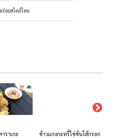
ูอร่อยสไตล์ไทย
คาราเกะ
ข้าวแกงกะหรี่ไข่ข้นไส้กรอก
แซนด์วิชไส