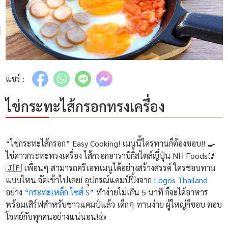
แชร์ :
ไข่กระทะไส้กรอกทรงเครื่อง
“ไข่กระทะไส้กรอก” Easy Cooking! เมนูนี้ใครทานก็ต้องชอบ!! 🍳
ไข่ดาวกระทะทรงเครื่อง ไส้กรอกอาราบิกิสไตล์ญี่ปุ่น NH Foods🥢
🇯🇵 เพื่อนๆ สามารถครีเอทเมนูได้อย่างสร้างสรรค์ ใครชอบทาน
แบบไหน จัดเข้าไปเลย! อุปกรณ์แคมป์ปิ้งจาก
Logos Thailand
อย่าง
“กระทะเหล็ก ไซส์ S”
ทำง่ายไม่เกิน 5 นาที ก็จะได้อาหาร
พร้อมเสิร์ฟสำหรับชาวแคมป์แล้ว เด็กๆ ทานง่าย ผู้ใหญ่ก็ชอบ ตอบ
โจทย์กับทุกคนอย่างแน่นอน!👍