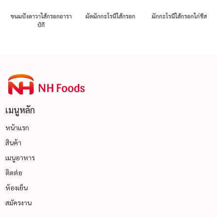
่
ขนมปังลาวาไส้กรอกอารา
ผัดมักกะโรนีไส้กรอก
มักกะโรนีไส้กรอกไก่ชีส
บิกิ
เมนูหลัก
หน้าแรก
สินค้า
เมนูอาหาร
ติดต่อ
ห้องเย็น
สมัครงาน