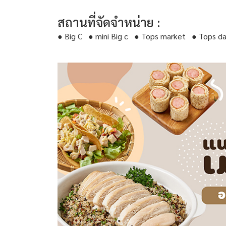
สถานที่จัดจําหน่าย :
● Big C ● mini Big c ● Tops market ● Tops d