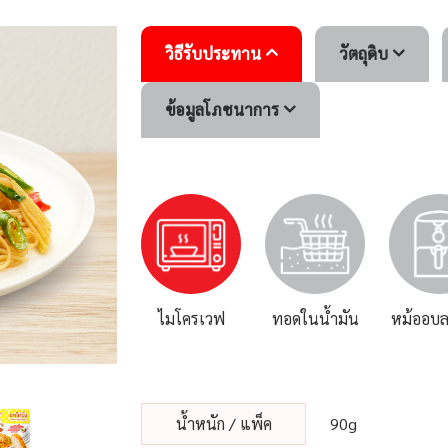
วิธีรับประทาน
วัตถุดิบ
ข้อมูลโภชนาการ
ไมโครเวฟ
ทอดในน้ำมัน
หม้ออบล
น้ําหนัก / แพ็ค
90g