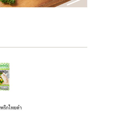
รสพริกไทยดำ