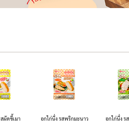
รสผัดขี้เมา
อกไก่นึ่ง รสพริกมะนาว
อกไก่นึ่ง 