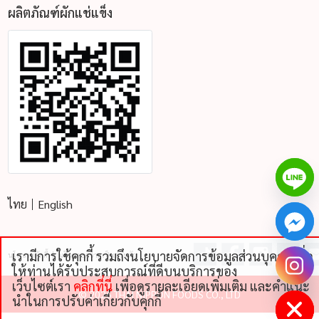
ผลิตภัณฑ์ผักแช่แข็ง
ไทย
English
เรามีการใช้คุกกี้ รวมถึงนโยบายจัดการข้อมูลส่วนบุคคลเพื่อ
นโยบายคุ้กกี้
นโยบายความเป็นส่วนตัว
chaty
ให้ท่านได้รับประสบการณ์ที่ดีบนบริการของ
Hide
เว็บไซต์เรา
คลิกที่นี่
เพื่อดูรายละเอียดเพิ่มเติม และคําแนะ
©
2026 THAI NIPPON FOODS CO., LTD
นําในการปรับค่าเกี่ยวกับคุกกี้