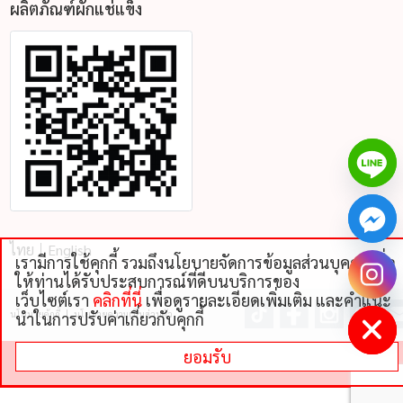
ผลิตภัณฑ์ผักแช่แข็ง
ไทย
English
เรามีการใช้คุกกี้ รวมถึงนโยบายจัดการข้อมูลส่วนบุคคลเพื่อ
chaty
ให้ท่านได้รับประสบการณ์ที่ดีบนบริการของ
Hide
เว็บไซต์เรา
คลิกที่นี่
เพื่อดูรายละเอียดเพิ่มเติม และคําแนะ
นโยบายคุ้กกี้
นโยบายความเป็นส่วนตัว
นําในการปรับค่าเกี่ยวกับคุกกี้
ยอมรับ
©
2026 THAI NIPPON FOODS CO., LTD