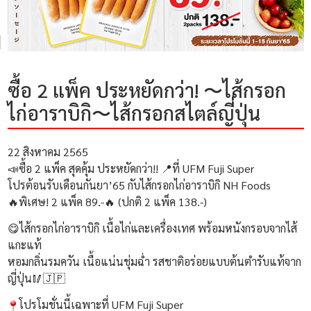
ซื้อ 2 แพ็ค ประหยัดกว่า! 〜ไส้กรอก
ไก่อาราบิกิ〜ไส้กรอกสไตล์ญี่ปุ่น
22 สิงหาคม 2565
📣ซื้อ 2 แพ็ค สุดคุ้ม ประหยัดกว่า!! 📍ที่ UFM Fuji Super
โปรต้อนรับเดือนกันยา’65 กับไส้กรอกไก่อาราบิกิ NH Foods
🔥พิเศษ! 2 แพ็ค 89.-🔥 (ปกติ 2 แพ็ค 138.-)
😋ไส้กรอกไก่อาราบิกิ เนื้อไก่และเครื่องเทศ พร้อมหนังกรอบจากไส้
แกะแท้
หอมกลิ่นรมควัน เนื้อแน่นชุ่มฉ่ำ รสชาติอร่อยแบบต้นตำรับแท้จาก
ญี่ปุ่น🥢🇯🇵
โปรโมชั่นนี้เฉพาะที่ UFM Fuji Super