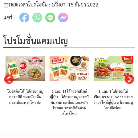
ระยะเวลาโปรโมชั่น : 1กันยา -15 กันยา 2022
แชร์ :
โปรโมชั่นแคมเปญ
โปรดีจัดให้! ไส้กรอกหมู
1 แถม 1! ไส้กรอกสไตล์
1 แถม 1 ไส้กรอกไก่
อะระบิกิ หอมนัวกลิ่น
ญี่ปุ่น – ไส้กรอกหมูอาราบิ
เวียนนา NH Foods อร่อย
กระเทียมพริกไทยสด
กิผสมกระเทียมและพริก
ง่ายสไตล์ญี่ปุ่น ครีเอทเมนู
ไทยสด รสชาติจัดจ้าน
ไหนก็อร่อย!
สไตล์ไทย