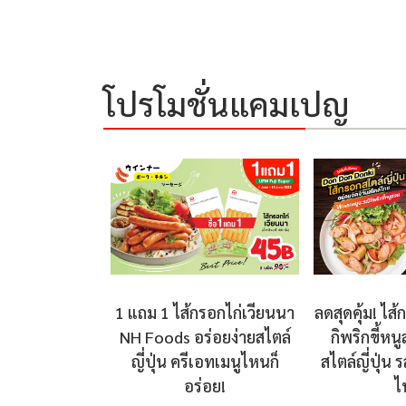
โปรโมชั่นแคมเปญ
ลดสุดคุ้ม! ไส
1 แถม 1 ไส้กรอกไก่เวียนนา
กิพริกขี้หน
NH Foods อร่อยง่ายสไตล์
สไตล์ญี่ปุ่น 
ญี่ปุ่น ครีเอทเมนูไหนก็
ไ
อร่อย!