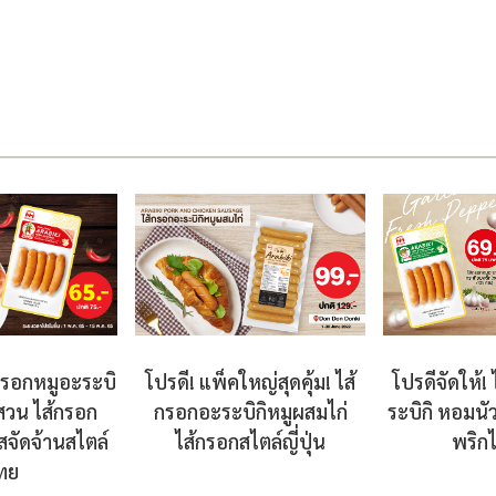
้กรอกหมูอะระบิ
โปรดีจัดให้!
โปรดี! แพ็คใหญ่สุดคุ้ม! ไส้
ูสวน ไส้กรอก
ระบิกิ หอมนั
กรอกอะระบิกิหมูผสมไก่
รสจัดจ้านสไตล์
พริก
ไส้กรอกสไตล์ญี่ปุ่น
ทย