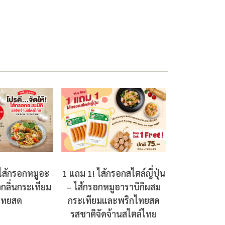
1 แถม 1! ไส้กรอกสไตล์ญี่ปุ่น
 ไส้กรอกหมูอะ
– ไส้กรอกหมูอาราบิกิผสม
วกลิ่นกระเทียม
กระเทียมและพริกไทยสด
ไทยสด
รสชาติจัดจ้านสไตล์ไทย