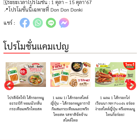
🗓ระยะเวลาโปรโมชั่น : 1 ตุลา – 15 ตุลา’67
📍โปรโมชั่นนี้เฉพาะที่ Don Don Donki
แชร์ :
โปรโมชั่นแคมเปญ
โปรดีจัดให้! ไส้กรอกหมู
1 แถม 1! ไส้กรอกสไตล์
1 แถม 1 ไส้กรอกไก่
อะระบิกิ หอมนัวกลิ่น
ญี่ปุ่น – ไส้กรอกหมูอาราบิ
เวียนนา NH Foods อร่อย
กระเทียมพริกไทยสด
กิผสมกระเทียมและพริก
ง่ายสไตล์ญี่ปุ่น ครีเอทเมนู
ไทยสด รสชาติจัดจ้าน
ไหนก็อร่อย!
สไตล์ไทย