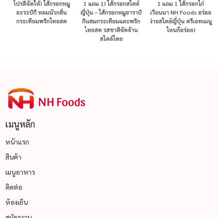
โปรดีจัดให้! ไส้กรอกหมู
1 แถม 1! ไส้กรอกสไตล์
1 แถม 1 ไส้กรอกไก่
อะระบิกิ หอมนัวกลิ่น
ญี่ปุ่น – ไส้กรอกหมูอาราบิ
เวียนนา NH Foods อร่อย
กระเทียมพริกไทยสด
กิผสมกระเทียมและพริก
ง่ายสไตล์ญี่ปุ่น ครีเอทเมนู
ไทยสด รสชาติจัดจ้าน
ไหนก็อร่อย!
สไตล์ไทย
เมนูหลัก
หน้าแรก
สินค้า
เมนูอาหาร
ติดต่อ
ห้องเย็น
สมัครงาน