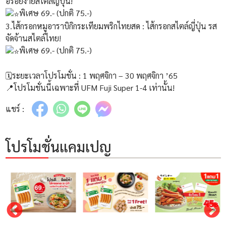
อร่อยง่ายสไตล์ญี่ปุ่น!
พิเศษ 69.- (ปกติ 75.-)
3.ไส้กรอกหมูอาราบิกิกระเทียมพริกไทยสด : ไส้กรอกสไตล์ญี่ปุ่น รส
จัดจ้านสไตล์ไทย!
พิเศษ 69.- (ปกติ 75.-)
🗓ระยะเวลาโปรโมชั่น : 1 พฤศจิกา – 30 พฤศจิกา ’65
📍โปรโมชั่นนี้เฉพาะที่ UFM Fuji Super 1-4 เท่านั้น!
แชร์ :
โปรโมชั่นแคมเปญ