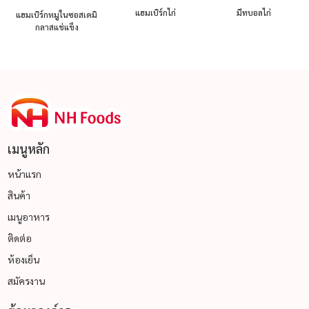
แฮมเบิร์กไก่
มีทบอลไก่
แฮมเบิร์กหมูในซอสเดมิ
กลาสแช่แข็ง
เมนูหลัก
หน้าแรก
สินค้า
เมนูอาหาร
ติดต่อ
ห้องเย็น
สมัครงาน