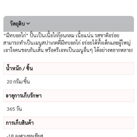
วัตถุดิบ
“มีทบอลไก่” ปั้นเป็นเนื้อไก่ก้อนกลม เนื้อแน่น รสชาติอร่อย
สามารถทำเป็นเมนูสปาเกตตี้มีทบอลไก่ อร่อยได้ทั้งเด็กและผู้ใหญ่
เอาใจคนชอบกินเส้น หรือครีเอทเป็นเมนูอื่นๆ ได้อย่างหลากหลาย!
น้ําหนัก / ชิ้น
20 กรัม/ชิ้น
อายุการเก็บรักษา
365 วัน
การเก็บสินค้า
-18 องศาเซลเซียส