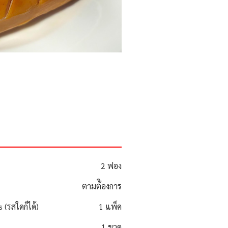
2 ฟอง
ตามต้ิองการ
 (รสใดก็ได้)
1 แพ็ค
1 ขวด