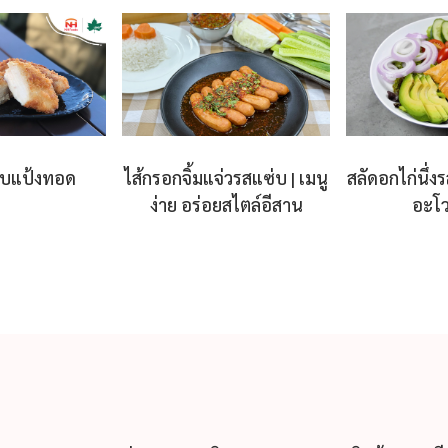
ชุบแป้งทอด
ไส้กรอกจิ้มแจ่วรสแซ่บ | เมนู
สลัดอกไก่นึ่ง
ง่าย อร่อยสไตล์อีสาน
อะโ