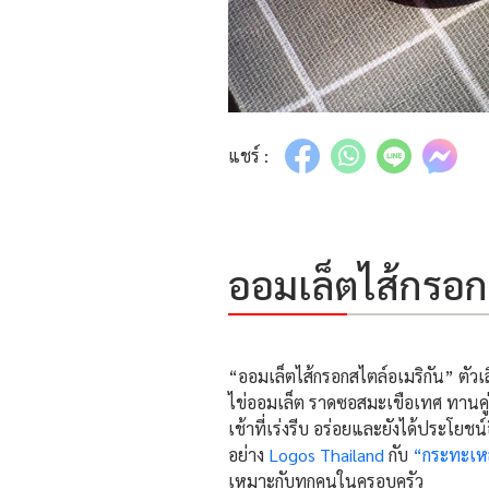
แชร์ :
ออมเล็ตไส้กรอก
“ออมเล็ตไส้กรอกสไตล์อเมริกัน” ตัวเ
ไข่ออมเล็ต ราดซอสมะเขือเทศ ทานคู่ก
เช้าที่เร่งรีบ อร่อยและยังได้ประโยช
อย่าง
Logos Thailand
กับ
“กระทะเหล
เหมาะกับทุกคนในครอบครัว