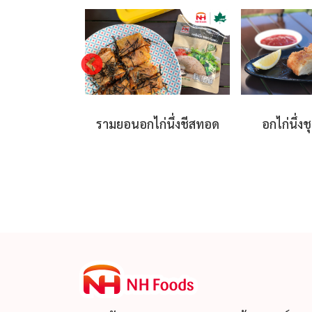
อกไก่นึ่ง เมนู
รามยอนอกไก่นึ่งชีสทอด
อกไก่นึ่ง
ท์ตี้