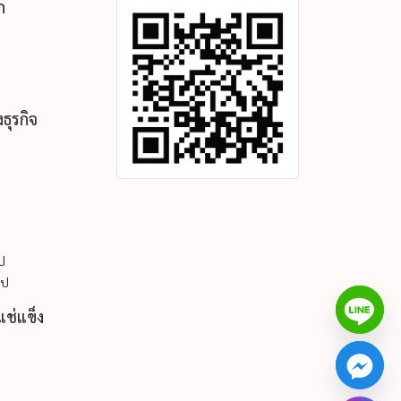
ก
ธุรกิจ
ูป
ูป
แช่แข็ง