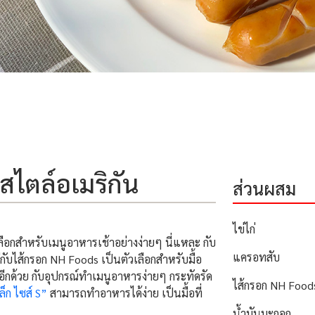
สไตล์อเมริกัน
ส่วนผสม
ไข่ไก่
ลือกสำหรับเมนูอาหารเช้าอย่างง่ายๆ นี่แหละ กับ
แครอทสับ
ับไส้กรอก NH Foods เป็นตัวเลือกสำหรับมื้อ
น์อีกด้วย กับอุปกรณ์ทำเมนูอาหารง่ายๆ กระทัดรัด
ไส้กรอก NH Foods
็ก ไซส์ S”
สามารถทำอาหารได้ง่าย เป็นมื้อที่
น้ำมันมะกอก