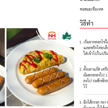
ซอสมะเขือเทศ
วิธีทำ
เริ่มจากตอกไข่ใ
และพริกไทยเล็ก
ใส่เข้าไปในปริม
ตั้งเตาแก๊ส เต
มัมะกอกลงไป 2 
ลงไป รอสักพักจน
ไว้
ฉีกไส้กรอก NH 
ต้องการ บั้งไส