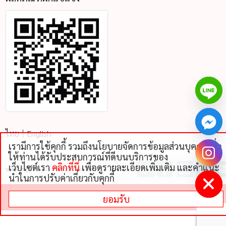
ไทย
English
เรามีการใช้คุกกี้ รวมถึงนโยบายจัดการข้อมูลส่วนบุคคลเพื่อ
chaty
ให้ท่านได้รับประสบการณ์ที่ดีบนบริการของ
Hide
เว็บไซต์เรา
คลิกที่นี่
เพื่อดูรายละเอียดเพิ่มเติม และคําแนะ
นโยบายคุ้กกี้
นโยบายความเป็นส่วนตัว
นําในการปรับค่าเกี่ยวกับคุกกี้
©
2026 THAI NIPPON FOODS CO., LTD
ยอมรับ