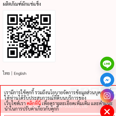
ผลิตภัณฑ์ผักแช่แข็ง
ไทย
English
เรามีการใช้คุกกี้ รวมถึงนโยบายจัดการข้อมูลส่วนบุคคลเพื่อ
นโยบายคุ้กกี้
นโยบายความเป็นส่วนตัว
chaty
ให้ท่านได้รับประสบการณ์ที่ดีบนบริการของ
Hide
เว็บไซต์เรา
คลิกที่นี่
เพื่อดูรายละเอียดเพิ่มเติม และคําแนะ
©
2026 THAI NIPPON FOODS CO., LTD
นําในการปรับค่าเกี่ยวกับคุกกี้