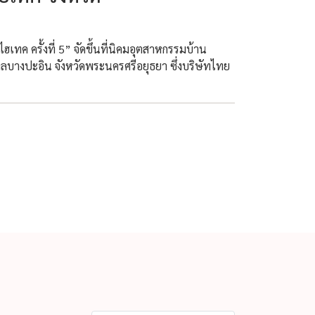
ไฮเทค ครั้งที่ 5” จัดขึ้นที่นิคมอุตสาหกรรมบ้าน
าลบางปะอิน จังหวัดพระนครศรีอยุธยา ซึ่งบริษัทไทย