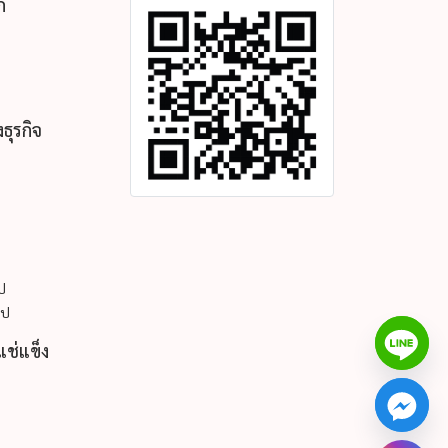
ก
ธุรกิจ
ูป
ูป
แช่แข็ง