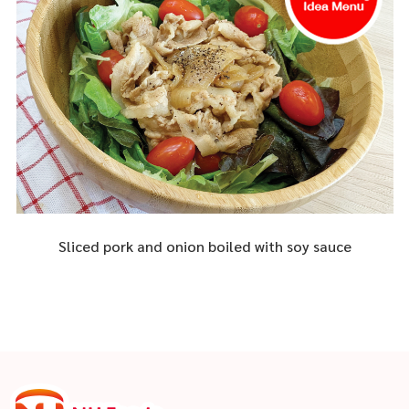
Sliced pork and onion boiled with soy sauce
ad
re