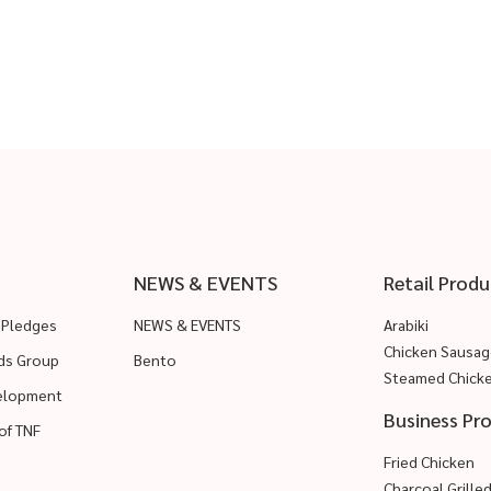
NEWS & EVENTS
Retail Produ
 Pledges
NEWS & EVENTS
Arabiki
Chicken Sausag
ods Group
Bento
Steamed Chick
velopment
Business Pr
of TNF
Fried Chicken
Charcoal Grille