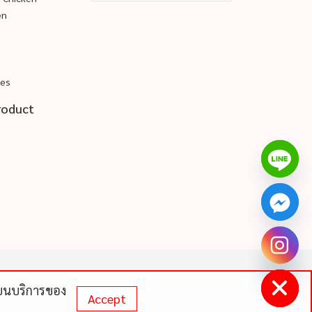
en
pes
roduct
chaty
Hide
ดีบนบริการของ
Accept