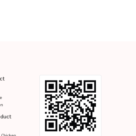
ct
e
en
oduct
d Chicken