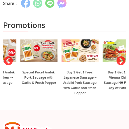
Share :
Promotions
Special Price! Arabiki
Buy 1 Get 1 Free!
Buy 1 Get 1 Free!
i
Pork Sausage with
Japanese Sausage –
Vienna Chicken
Garlic & Fresh Pepper
Arabiki Pork Sausage
Sausage NH Foods 〜
with Garlic and Fresh
Joy of Eating!〜
Pepper