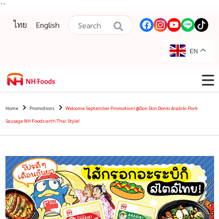
``
ไทย
English
EN
Home
Promotions
Welcome September Promotion! @Don Don Donki Arabiki Pork
Sausage NH Foods with Thai Style!