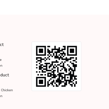
ct
e
en
oduct
d Chicken
en