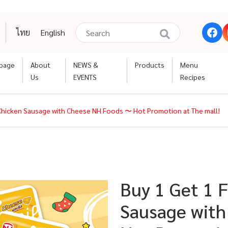
ไทย
English
page
About
NEWS &
Products
Menu
Us
EVENTS
Recipes
l Chicken Sausage with Cheese NH Foods 〜 Hot Promotion at The mall!
Buy 1 Get 1 F
Sausage wit