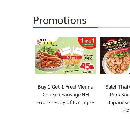
Promotions
Sale! Thai 
Buy 1 Get 1 Free! Vienna
Pork Sau
Chicken Sausage NH
Japanese 
Foods 〜Joy of Eating!〜
Fla