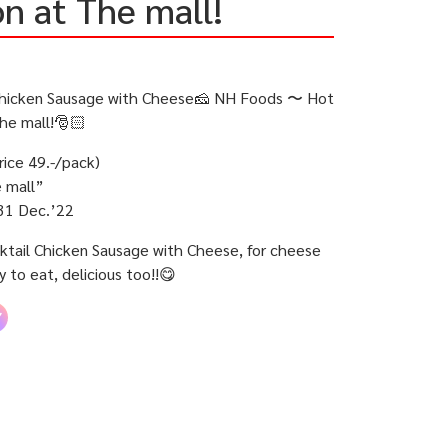
n at The mall!
 Chicken Sausage with Cheese🧀 NH Foods 〜 Hot
The mall!🎅🏻
rice 49.-/pack)
e mall”
 31 Dec.’22
tail Chicken Sausage with Cheese, for cheese
sy to eat, delicious too!!😋