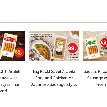
Chili Arabiki
Special Price
Big Pack! Save! Arabiki
sage with
Sausage wi
Pork and Chicken 〜
style Thai
Fresh
Japanese Sausage Style!
vor!