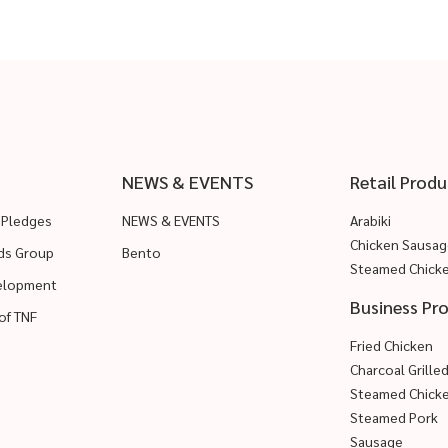
NEWS & EVENTS
Retail Produ
 Pledges
NEWS & EVENTS
Arabiki
Chicken Sausag
ods Group
Bento
Steamed Chick
velopment
Business Pr
of TNF
Fried Chicken
Charcoal Grille
Steamed Chick
Steamed Pork
Sausage