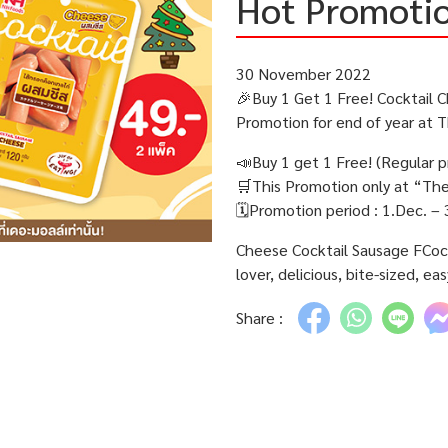
Hot Promotio
30 November 2022
🎉Buy 1 Get 1 Free! Cocktail
Promotion for end of year at 
📣Buy 1 get 1 Free! (Regular p
🛒This Promotion only at “Th
🗓Promotion period : 1.Dec. –
Cheese Cocktail Sausage FCock
lover, delicious, bite-sized, ea
Share :