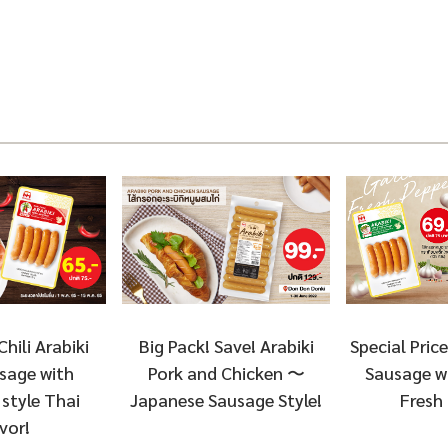
Chili Arabiki
Special Price
Big Pack! Save! Arabiki
sage with
Sausage wi
Pork and Chicken 〜
style Thai
Fresh
Japanese Sausage Style!
vor!