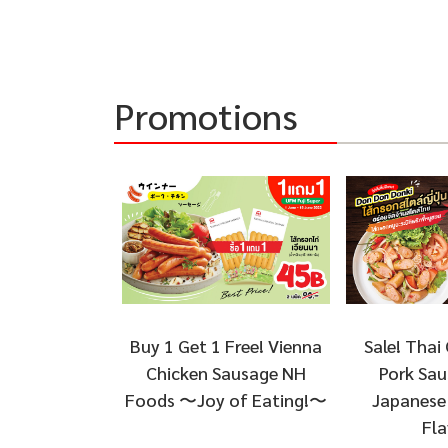
Promotions
Sale! Thai 
Buy 1 Get 1 Free! Vienna
Pork Sau
Chicken Sausage NH
Japanese 
Foods 〜Joy of Eating!〜
Fla