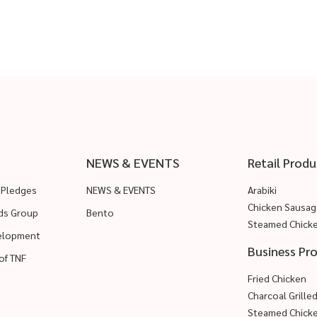
NEWS & EVENTS
Retail Produ
 Pledges
NEWS & EVENTS
Arabiki
Chicken Sausag
ods Group
Bento
Steamed Chick
velopment
Business Pr
of TNF
Fried Chicken
Charcoal Grille
Steamed Chick