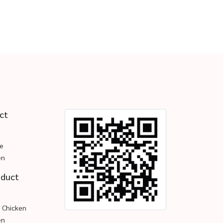
ct
e
en
oduct
d Chicken
en