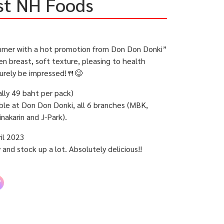
st NH Foods
summer with a hot promotion from Don Don Donki”
 breast, soft texture, pleasing to health
surely be impressed!🍴😋
ally 49 baht per pack)
able at Don Don Donki, all 6 branches (MBK,
nakarin and J-Park).
il 2023
and stock up a lot. Absolutely delicious!!