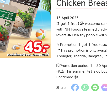
Chicken Brea
13 April 2023
❗️1 get 1 free❗️ 🏖️ welcome 
with NH Foods steamed chicken
lovers 🥪 Healthy people will 
⭐️ Promotion 1 get 1 free (usu
📍This promotion is only avail
Thonglor, Thaniya, Bangkae, Sri
🗓Promotion period: 1 – 30 Apr
📣⛱️ This summer, let’s go buy 
Confirmed 👍
Share :