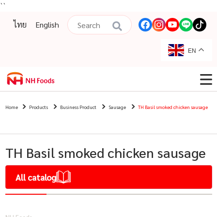
``
ไทย
English
EN
Home
Products
Business Product
Sausage
TH Basil smoked chicken sausage
TH Basil smoked chicken sausage
All catalog