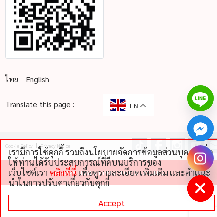
ไทย
English
Translate this page :
EN
Cookie Policy
Privacy Notice
เรามีการใช้คุกกี้ รวมถึงนโยบายจัดการข้อมูลส่วนบุคคลเพื่อ
chaty
ให้ท่านได้รับประสบการณ์ที่ดีบนบริการของ
Hide
เว็บไซต์เรา
คลิกที่นี่
เพื่อดูรายละเอียดเพิ่มเติม และคําแนะ
©
2026 THAI NIPPON FOODS CO., LTD
นําในการปรับค่าเกี่ยวกับคุกกี้
Accept