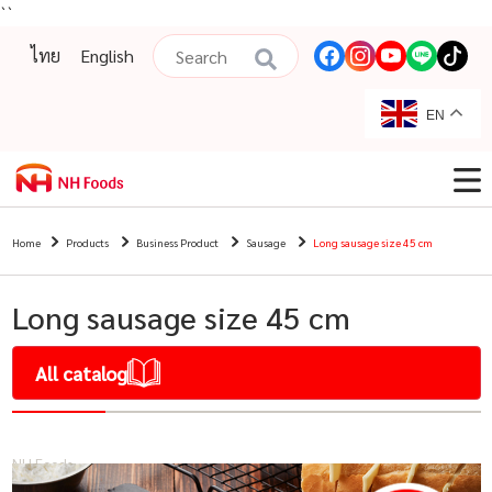
``
ไทย
English
EN
Home
Products
Business Product
Sausage
Long sausage size 45 cm
Long sausage size 45 cm
All catalog
NH Foods