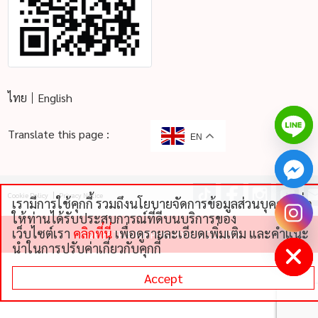
ไทย
English
Translate this page :
EN
Cookie Policy
Privacy Notice
เรามีการใช้คุกกี้ รวมถึงนโยบายจัดการข้อมูลส่วนบุคคลเพื่อ
chaty
ให้ท่านได้รับประสบการณ์ที่ดีบนบริการของ
Hide
เว็บไซต์เรา
คลิกที่นี่
เพื่อดูรายละเอียดเพิ่มเติม และคําแนะ
©
2026 THAI NIPPON FOODS CO., LTD
นําในการปรับค่าเกี่ยวกับคุกกี้
Accept