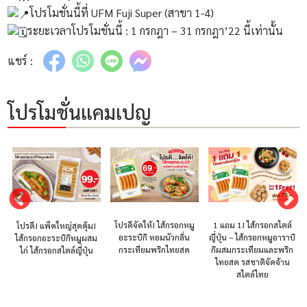
โปรโมชั่นนี้ที่ UFM Fuji Super (สาขา 1-4)
ระยะเวลาโปรโมชั่นนี้ : 1 กรกฎา – 31 กรกฎา’22 นี้เท่านั้น
แชร์ :
โปรโมชั่นแคมเปญ
โปรดีจัดให้! ไส้กรอกหมู
1 แถม 1! ไส้กรอกสไตล์
1 แถม 1 ไส้กรอกไก่
อะระบิกิ หอมนัวกลิ่น
ญี่ปุ่น – ไส้กรอกหมูอาราบิ
เวียนนา NH Foods อร่อย
กระเทียมพริกไทยสด
กิผสมกระเทียมและพริก
ง่ายสไตล์ญี่ปุ่น ครีเอทเมนู
ไทยสด รสชาติจัดจ้าน
ไหนก็อร่อย!
สไตล์ไทย