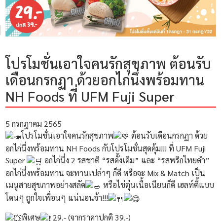
โปรโมชั่นเอาใจคนรักสุขภาพ ต้อนรับ
เดือนกรกฏา ด้วยอกไก่นึ่งพร้อมทาน
NH Foods ที่ UFM Fuji Super
5 กรกฎาคม 2565
โปรโมชั่นเอาใจคนรักสุขภาพ
ต้อนรับเดือนกรกฏา ด้วย
อกไก่นึ่งพร้อมทาน NH Foods กับโปรโมชั่นสุดคุ้ม!!! ที่ UFM Fuji
Super
อกไก่นึ่ง 2 รสชาติ “รสดั้งเดิม” และ “รสพริกไทยดำ”
อกไก่นึ่งพร้อมทาน จะทานเปล่าๆ ก็ดี หรือจะ Mix & Match เป็น
เมนูสายสุขภาพอย่างสลัด
หรือไข่ตุ๋นเนื้อเนียนก็ดี เฮลท์ตี้แบบ
โดนๆ ถูกใจเพื่อนๆ แน่นอนจ้า!!!
พิเศษ
29.- (จากราคาปกติ 39.-)