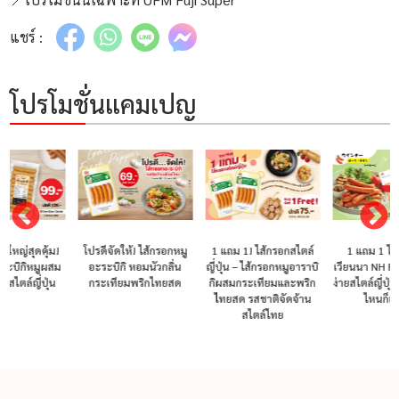
แชร์ :
โปรโมชั่นแคมเปญ
โปรดีจัดให้! ไส้กรอกหมู
1 แถม 1! ไส้กรอกสไตล์
1 แถม 1 ไส้กรอกไก่
อะระบิกิ หอมนัวกลิ่น
ญี่ปุ่น – ไส้กรอกหมูอาราบิ
เวียนนา NH Foods อร่อย
กระเทียมพริกไทยสด
กิผสมกระเทียมและพริก
ง่ายสไตล์ญี่ปุ่น ครีเอทเมนู
ไทยสด รสชาติจัดจ้าน
ไหนก็อร่อย!
สไตล์ไทย