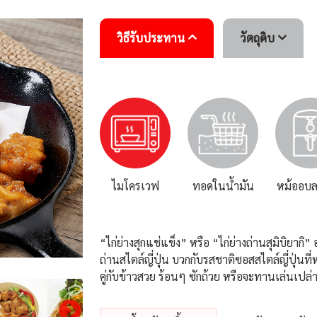
วิธีรับประทาน
วัตถุดิบ
ไมโครเวฟ
ทอดในน้ำมัน
หม้ออบล
“ไก่ย่างสุกแช่แข็ง” หรือ “ไก่ย่างถ่านสุมิบิยากิ”
ถ่านสไตล์ญี่ปุ่น บวกกับรสชาติซอสสไตล์ญี่ปุ่นที
คู่กับข้าวสวย ร้อนๆ ซักถ้วย หรือจะทานเล่นเปล่า