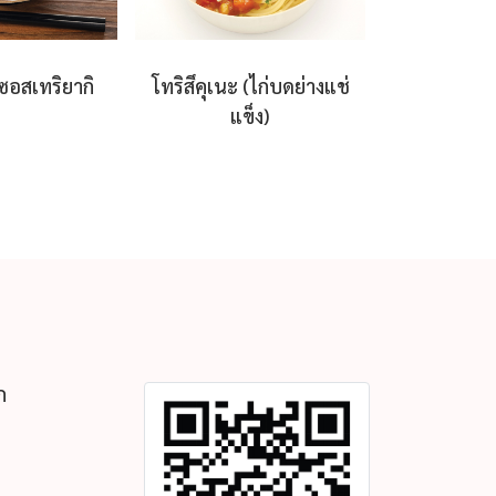
นซอสเทริยากิ
โทริสึคุเนะ (ไก่บดย่างแช่
แข็ง)
ก