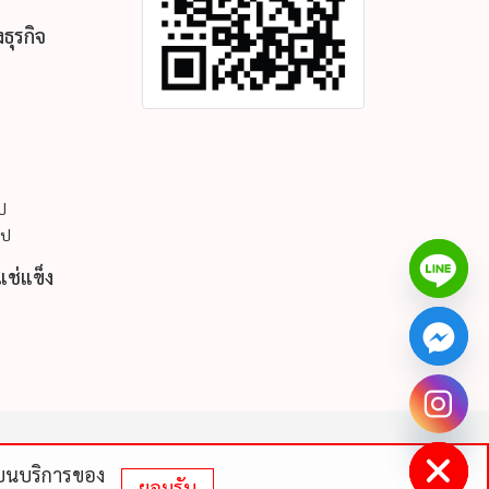
ธุรกิจ
ูป
ูป
แช่แข็ง
chaty
Hide
ดีบนบริการของ
ยอมรับ