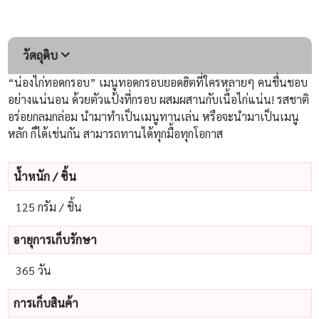
วัตถุดิบ
“น่องไก่ทอดกรอบ” เมนูทอดกรอบยอดฮิตที่ใครหลายๆ คนชื่นชอบ
อย่างแน่นอน ด้วยตัวแป้งที่กรอบ ผสมผสานกับเนื้อไก่แน่น! รสชาติ
อร่อยกลมกล่อม นำมาทำเป็นเมนูทานเล่น หรือจะนำมาเป็นเมนู
หลัก ก็ได้เช่นกัน สามารถทานได้ทุกมื้อทุกโอกาส
น้ําหนัก / ชิ้น
125 กรัม / ชิ้น
อายุการเก็บรักษา
365 วัน
การเก็บสินค้า