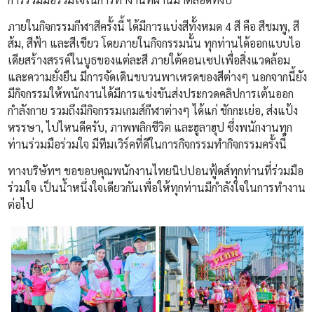
ภายในกิจกรรมกีฬาสีครั้งนี้ ได้มีการแบ่งสีทั้งหมด 4 สี คือ สีชมพู, สี
ส้ม, สีฟ้า และสีเขียว โดยภายในกิจกรรมนั้น ทุกท่านได้ออกแบบไอ
เดียสร้างสรรค์ในบูธของแต่ละสี ภายใต้คอนเซปเพื่อสิ่งแวดล้อม
และความยั่งยืน มีการจัดเดินขบวนพาเหรดของสีต่างๆ นอกจากนี้ยัง
มีกิจกรรมให้พนักงานได้มีการแข่งขันส่งประกวดคลิปการเต้นออก
กำลังกาย รวมถึงมีกิจกรรมเกมส์กีฬาต่างๆ ได้แก่ ชักกะเย่อ, ส่งแป้ง
หรรษา, ไปไหนดีครับ, ภาพพลิกชีวิต และฮูลาฮุป ซึ่งพนักงานทุก
ท่านร่วมมือร่วมใจ มีทีมเวิร์คที่ดีในการกิจกรรมทำกิจกรรมครั้งนี้
ทางบริษัทฯ ขอขอบคุณพนักงานไทยนิปปอนฟู้ดส์ทุกท่านที่ร่วมมือ
ร่วมใจ เป็นน้ำหนึ่งใจเดียวกันเพื่อให้ทุกท่านมีกำลังใจในการทำงาน
ต่อไป