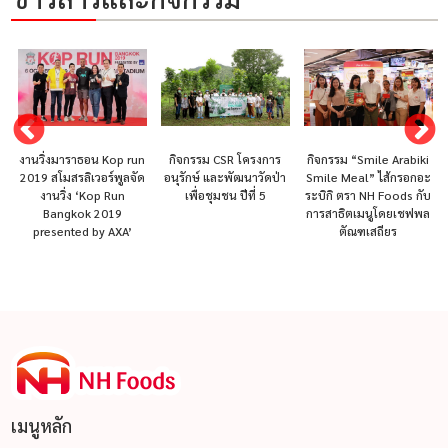
งานวิ่งมาราธอน Kop run
กิจกรรม CSR โครงการ
กิจกรรม “Smile Arabiki
2019 สโมสรลิเวอร์พูลจัด
อนุรักษ์ และพัฒนาวัดป่า
Smile Meal” ไส้กรอกอะ
งานวิ่ง ‘Kop Run
เพื่อชุมชน ปีที่ 5
ระบิกิ ตรา NH Foods กับ
Bangkok 2019
การสาธิตเมนูโดยเชฟพล
presented by AXA’
ตัณฑเสถียร
เมนูหลัก