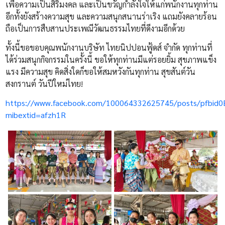
เพื่อความเป็นสิริมงคล และเป็นขวัญกำลังใจให้แก่พนักงานทุกท่าน
อีกทั้งยังสร้างความสุข และความสนุกสนานร่าเริง แถมยังคลายร้อน
ถือเป็นการสืบสานประเพณีวัฒนธรรมไทยที่ดีงามอีกด้วย
ทั้งนี้ขอขอบคุณพนักงานบริษัท ไทยนิปปอนฟู้ดส์ จำกัด ทุกท่านที่
ได้ร่วมสนุกกิจกรรมในครั้งนี้ ขอให้ทุกท่านมีแต่รอยยิ้ม สุขภาพแข็ง
แรง มีความสุข คิดสิ่งใดก็ขอให้สมหวังกันทุกท่าน สุขสันต์วัน
สงกรานต์ วันปีใหม่ไทย!
https://www.facebook.com/100064332625745/posts/pfb
mibextid=afzh1R