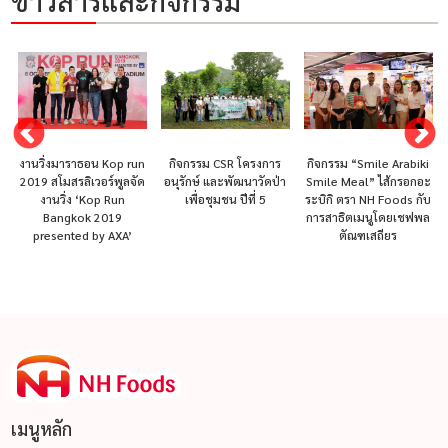
ข่าวสารและกิจกรรม
un
กิจกรรม CSR โครงการ
กิจกรรม “Smile Arabiki
นิปปอนแฮม จะสร้าง
ัด
อนุรักษ์ และพัฒนาวัดป่า
Smile Meal” ไส้กรอกอะ
ความแตกต่างในด้าน
เพื่อชุมชน ปีที่ 5
ระบิกิ ตรา NH Foods กับ
สุขภาพ และสิ่งแวดล้อม
การสาธิตเมนูโดยเชฟพล
ด้วยการนำเสนอ
ตัณฑเสถียร
ผลิตภัณฑ์จากพืช กลาง
เดือนกรกฎาคมนี้
เมนูหลัก