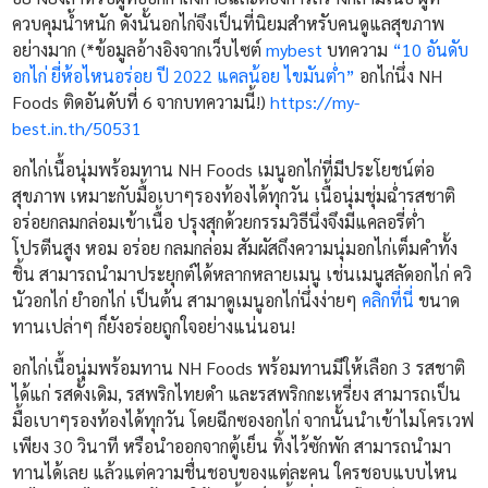
ควบคุมน้ำหนัก ดังนั้นอกไก่จึงเป็นที่นิยมสำหรับคนดูแลสุขภาพ
อย่างมาก (*ข้อมูลอ้างอิงจากเว็บไซต์
mybest
บทความ
“10 อันดับ
อกไก่ ยี่ห้อไหนอร่อย ปี 2022 แคลน้อย ไขมันต่ำ”
อกไก่นึ่ง NH
Foods ติดอันดับที่ 6 จากบทความนี้!)
https://my-
best.in.th/50531
อกไก่เนื้อนุ่มพร้อมทาน NH Foods เมนูอกไก่ที่มีประโยชน์ต่อ
สุขภาพ เหมาะกับมื้อเบาๆรองท้องได้ทุกวัน เนื้อนุ่มชุ่มฉ่ำรสชาติ
อร่อยกลมกล่อมเข้าเนื้อ ปรุงสุกด้วยกรรมวิธีนึ่งจึงมีแคลอรี่ต่ำ
โปรตีนสูง หอม อร่อย กลมกล่อม สัมผัสถึงความนุ่มอกไก่เต็มคำทั้ง
ชิ้น สามารถนำมาประยุกต์ได้หลากหลายเมนู เช่นเมนูสลัดอกไก่ ควิ
นัวอกไก่ ยำอกไก่ เป็นต้น สามาดูเมนูอกไก่นึ่งง่ายๆ
คลิกที่นี่
ขนาด
ทานเปล่าๆ ก็ยังอร่อยถูกใจอย่างแน่นอน!
อกไก่เนื้อนุ่มพร้อมทาน NH Foods พร้อมทานมีให้เลือก 3 รสชาติ
ได้แก่ รสดั้งเดิม, รสพริกไทยดำ และรสพริกกะเหรี่ยง สามารถเป็น
มื้อเบาๆรองท้องได้ทุกวัน โดยฉีกซองอกไก่ จากนั้นนำเข้าไมโครเวฟ
เพียง 30 วินาที หรือนำออกจากตู้เย็น ทิ้งไว้ซักพัก สามารถนำมา
ทานได้เลย แล้วแต่ความชื่นชอบของแต่ละคน ใครชอบแบบไหน