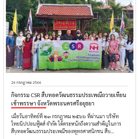
26 กรกฎาคม 2566
กิจกรรม CSR สืบทอดวัฒนธรรมประเพณีถวายเทียน
เข้าพรรษา จังหวัดพระนครศรีอยุธยา
เมื่อวันอาทิตย์ที่ ๒๓ กรกฎาคม ๒๕๖๖ ที่ผ่านมา บริษัท
ไทยนิปปอนฟู้ดส์ จำกัด ได้ตระหนักถึงความสำคัญในการ
สืบทอดวัฒนธรรมประเพณีของพุทธศาสนิกชน สืบ
เนื่องจากประเพณีวันเข้าพรรษาที่กำลังมาถึง จึงได้ใคร่ขอ