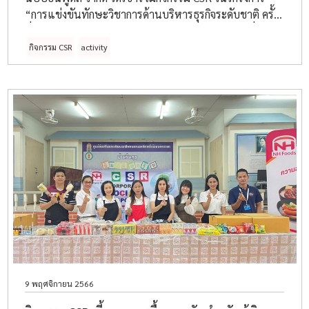
“การแข่งขันทักษะวิชาการด้านบริหารธุรกิจระดับชาติ ครั้ง
ที่ 1 มหกรรมวิชาการนวัตกรบริหารธุรกิจยุคดิจิทัล” ที่
มหาวิทยาลัยเทคโนโลยีราชมงคลสุวรรณภูมิ ศูนย์
กิจกรรม CSR
activity
พระนครศรีอยุธยา (วิทยาเขตวาสุกรี)
9 พฤศจิกายน 2566