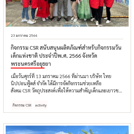
23 มกราคม 2566
กิจกรรม CSR สนับสนุนผลิตภัณฑ์สำหรับกิจกรรมวัน
เด็กแห่งชาติ ประจำปีพ.ศ. 2566 จังหวัด
พระนครศรีอยุธยา
เมื่อวันศุกร์ที่ 13 มกราคม 2566 ที่ผ่านมา บริษัท ไทย
นิปปอนฟู้ดส์ จำกัด ได้มีการจัดกิจกรรมช่วยเหลือ
สังคม CSR วัตถุประสงค์เพื่อให้ความสำคัญเด็กและเยาวชน
โดยตระหนักถึงความเท่าเทียมกัน ตลอดจนเป็นขวัญ และ
กำลังใจ ซึ่งทางบริษัทฯ ได้เป็นส่วนหนึ่งในครั้งนี้ โดยการ
กิจกรรม CSR
activity
เข้าร่วมกิจกรรมวันเด็กแห่งชาติโดยจัดกิจกรรมที่โรงเรียนวัด
สามเรือน ต.สามเรือน อ.บางประอิน จ.พระนครศรีอยุธยา
จำนวนนักเรียนทั้งหมด ประมาณ 110 คน ซึ่งทางบริษัทฯ
ได้นำผลิตภัณฑ์นำมาประกอบอาหาร และแจกให้กับ