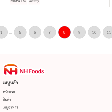
กำลังใจ ซึ่งทางบริษัทฯ ได้เป็นส่วนหนึ่งในครั้งนี้โดยการเข้า
กิจกรรม CSR
activity
ร่วมกิจกรรมวันเด็กแห่งชาติโดยจัดกิจกรรมที่โรงเรียนวัด
จำปา ต.อุทัย อ.อุทัย จ.พระนครศรีอยุธยา มีจำนวนนักเรียน
ทั้งหมด ประมาณ 380 คน ซึ่งทางบริษัทฯ ได้นำผลิตภัณฑ์
นำมาประกอบอาหาร และแจกให้กับนักเรียนทุกคน ซึ่งได้
ผลตอบรับเป็นอย่างดี
1
...
5
6
7
8
9
10
11
เมนูหลัก
หน้าแรก
สินค้า
เมนูอาหาร