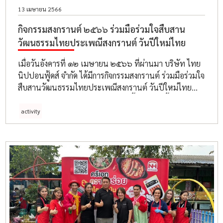
13 เมษายน 2566
กิจกรรมสงกรานต์ ๒๕๖๖ ร่วมมือร่วมใจสืบสาน
วัฒนธรรมไทยประเพณีสงกรานต์ วันปีใหม่ไทย
เมื่อวันอังคารที่ ๑๒ เมษายน ๒๕๖๖ ที่ผ่านมา บริษัท ไทย
นิปปอนฟู้ดส์ จำกัด ได้มีการกิจกรรมสงกรานต์ ร่วมมือร่วมใจ
สืบสานวัฒนธรรมไทยประเพณีสงกรานต์ วันปีใหม่ไทย
ภายในงาน ได้มีการจัดประเพณีสรงน้ำพระ รดน้ำดำหัว
ผู้ใหญ่ และประเพณีสาดน้ำ เพื่อความเป็นสิริมงคล และ
activity
เป็นขวัญกำลังใจให้แก่พนักงานทุกท่าน อีกทั้งยังสร้างความ
สุข และความสนุกสนานร่าเริง แถมยังคลายร้อน ถือ
เป็นการสืบสานประเพณีวัฒนธรรมไทยที่ดีงามอีกด้วย