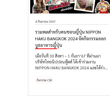
4 กันยายน 2567
รวมพลสำหรับคนชอบญี่ปุ่น NIPPON
HAKU BANGKOK 2024 จัดกิจกรรมออก
บูธอาหารญี่ปุ่น
เมื่อวันที่ 30 สิงหา – 1 กันยา’67 ที่ผ่านมา
บริษัทไทยนิปปอนฟู้ดส์ ได้เข้าร่วมงาน
NIPPON HAKU BANGKOK 2024 และได้ร่วม
จัดทำ “SAMURAI CURRY PROJECT WITH
NH FOODS” โดยวัตถุประสงค์ในงานครั้งนี้คือ
กิจกรรม CSR
นำรายได้จากการนำผลิตภัณฑ์สินค้า “แฮม
เบิร์กหมูซอสเดมิกลาส 〜 Pork Hamburg with
Demiglace Sauce” ให้กับทาง Samurai Curry
Project ซึ่งเป็นโครงการที่นักศึกษาได้เข้าร่วม
กิจกรรม และนำผลิตภัณฑ์ทำเมนูอาหาร