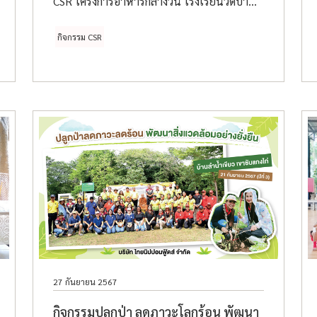
CSR โครงการอาหารกลางวัน โรงเรียนวัดบ้าน
แพน “ศรีรัตนานุกูล” จังหวัด
พระนครศรีอยุธยา โดยมีจำนวนนักเรียน
กิจกรรม CSR
ทั้งหมดประมาณ 390 คน
27 กันยายน 2567
กิจกรรมปลูกป่า ลดภาวะโลกร้อน พัฒนา