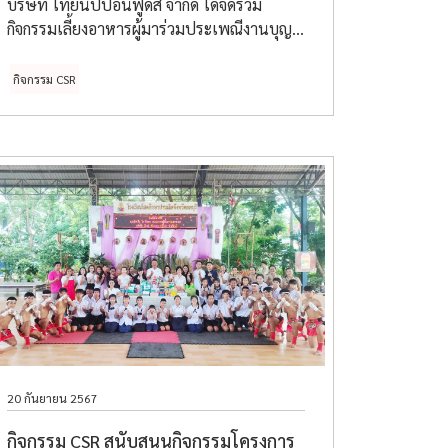
บริษัท ไทยนิปปอนฟู้ดส์ จำกัด ได้จัดร่วม
กิจกรรมเลี้ยงอาหารผู้มาร่วมประเพณีงานบุญ
ทอดกฐิน ณ วัดซึก ตําบลพระแก้ว อําเภอภาชี
จังหวัดพระนครศรีอยุธยา
กิจกรรม CSR
20 กันยายน 2567
กิจกรรม CSR สนับสนุนกิจกรรมโครงการ