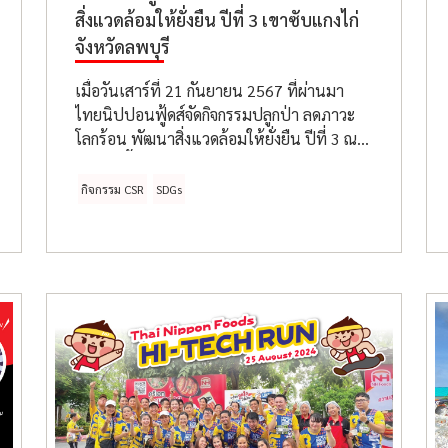
สิ่งแวดล้อมให้ยั่งยืน ปีที่ 3 เขาซับแกงไก่
จังหวัดลพบุรี
เมื่อวันเสาร์ที่ 21 กันยายน 2567 ที่ผ่านมา
ไทยนิปปอนฟู้ดส์จัดกิจกรรมปลูกป่า ลดภาวะ
โลกร้อน พัฒนาสิ่งแวดล้อมให้ยั่งยืน ปีที่ 3 ณ
บ้านลำน้ำเขียว (เขาซับแกงไก่) ตำบลเขาน้อย
อำเภอลำสนธิ จังหวัดลพบุรี
กิจกรรม CSR
SDGs