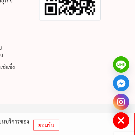
ธุรกิจ
ูป
ูป
แช่แข็ง
chaty
Hide
ดีบนบริการของ
ยอมรับ