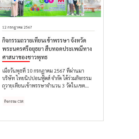
12 กรกฎาคม 2567
กิจกรรมถวายเทียนเข้าพรรษา จังหวัด
พระนครศรีอยุธยา สืบทอดประเพณีทาง
ศาสนาของชาวพุทธ
เมื่อวันพุธที่ 10 กรกฏาคม 2567 ที่ผ่านมา
บริษัท ไทยนิปปอนฟู้ดส์ จำกัด ได้ร่วมกิจกรรม
ถวายเทียนเข้าพรรษาจำนวน 3 วัดในเขต
พื้นที่จังหวัดพระนครศรีอยุธยา ได้แก่ วัด
อินทราราม วัดแม่นางปลื้ม และวัดสามวิหาร
กิจกรรม CSR
ทางบริษัทฯ ได้เข้าร่วมพิธีกรรมทางศาสนา
ทำบุญ ถวายเทียนเข้าพรรษา วัตถุประสงค์ของ
โครงการนี้เพื่อเป็นการอนุรักษ์ไว้ซึ่งขนม
ธรรมเนียมประเพณีอันดีงามให้คงไว้ด้วย
จิตสำนึกในการร่วมอนุรักษ์วัฒนธรรมประเพณี