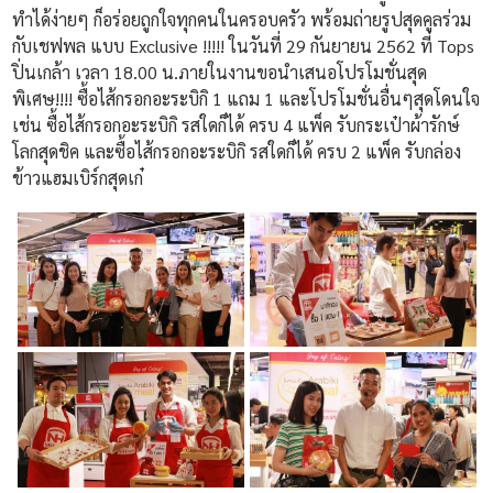
ทำได้ง่ายๆ ก็อร่อยถูกใจทุกคนในครอบครัว พร้อมถ่ายรูปสุดคูลร่วม
กับเชฟพล แบบ Exclusive !!!!! ในวันที่ 29 กันยายน 2562 ที่ Tops
ปิ่นเกล้า เวลา 18.00 น.ภายในงานขอนำเสนอโปรโมชั่นสุด
พิเศษ!!!! ซื้อไส้กรอกอะระบิกิ 1 แถม 1 และโปรโมชั่นอื่นๆสุดโดนใจ
เช่น ซื้อไส้กรอกอะระบิกิ รสใดก็ได้ ครบ 4 แพ็ค รับกระเป๋าผ้ารักษ์
โลกสุดชิค และซื้อไส้กรอกอะระบิกิ รสใดก็ได้ ครบ 2 แพ็ค รับกล่อง
ข้าวแฮมเบิร์กสุดเก๋