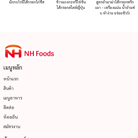
มักกะโรนีไส้กรอกไก่ชีส
ข้าวแกงกะหรี่ไข่ข้น
สูตรยำมาม่าไส้กรอกพริก
ไส้กรอกสไตล์ญี่ปุ่น
เผา – เครื่องแน่น น้ำยำแซ่
บ ทำง่าย อร่อยชัวร์!
เมนูหลัก
หน้าแรก
สินค้า
เมนูอาหาร
ติดต่อ
ห้องเย็น
สมัครงาน