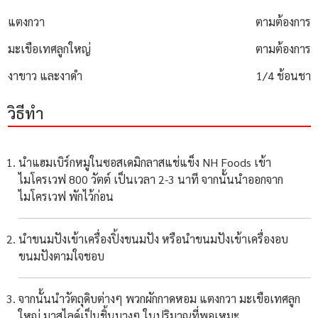
แตงกวา
ตามต้องการ
มะเขือเทศลูกใหญ่
ตามต้องการ
งาขาว และงาดำ
1/4 ช้อนชา
วิธีทำ
นำแฮมเบิร์กหมูในซอสเดมิกลาสแช่แข็ง NH Foods เข้า
ไมโครเวฟ 800 วัตต์ เป็นเวลา 2-3 นาที จากนั้นนำออกจาก
ไมโครเวฟ พักไว้ก่อน
นำขนมปังเข้าเครื่องปิ้งขนมปัง หรือนำขนมปังเข้าเครื่องอบ
ขนมปังตามใจชอบ
จากนั้นนำวัตถุดิบต่างๆ พวกผักกาดหอม แตงกวา มะเขือเทศลูก
ใหญ่ มาสไลด์เป็นชิ้นบางๆ ในปริมาณที่พอเหมะ