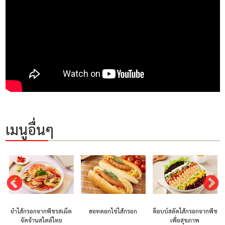
เมนูอื่นๆ
ยำไส้กรอกจากพืชรสเผ็ด
ฮอทดอกไข่ไส้กรอก
ค็อบบ์สลัดไส้กรอกจากพืช
จัดจ้านสไตล์ไทย
เพื่อสุขภาพ