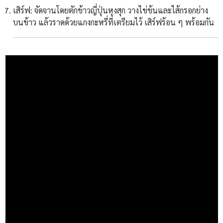
เสิร์ฟ: จัดจานโดยตักข้าวญี่ปุ่นหุงสุก วางไข่ข้นและไส้กรอกย่าง
บนข้าว แล้วราดด้วยแกงกะหรี่ที่เตรียมไว้ เสิร์ฟร้อน ๆ พร้อมกัน