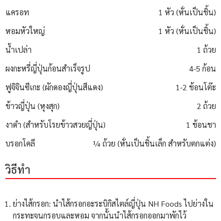
แครอท
1 หัว (หั่นเป็นชิ้น)
หอมหัวใหญ่
1 หัว (หั่นเป็นชิ้น)
น้ำเปล่า
1 ถ้วย
ผงกะหรี่ญี่ปุ่นก้อนสำเร็จรูป
4-5 ก้อน
ฟูจิจินซีเกะ (ผักดองญี่ปุ่นสีแดง)
1-2 ช้อนโต๊ะ
ข้าวญี่ปุ่น (หุงสุก)
2 ถ้วย
งาดำ (สำหรับโรยข้าวสวยญี่ปุ่น)
1 ช้อนชา
บรอกโคลี
¼ ถ้วย (หั่นเป็นชิ้นเล็ก สำหรับตกแต่ง)
วิธีทำ
ย่างไส้กรอก: นำไส้กรอกอะระบิกิสไตล์ญี่ปุ่น NH Foods ไปย่างใน
กระทะจนกรอบและหอม จากนั้นนำไส้กรอกออกมาพักไว้