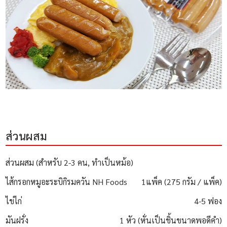
ส่วนผสม
ส่วนผสม (สำหรับ 2-3 คน, ทำเป็นหม้อ)
ไส้กรอกหมูอะระบิกิรมควัน NH Foods
1แพ็ค (275 กรัม / แพ็ค)
ไข่ไก่
4-5 ฟอง
มันฝรั่ง
1 หัว (หั่นเป็นชิ้นขนาดพอดีคำ)