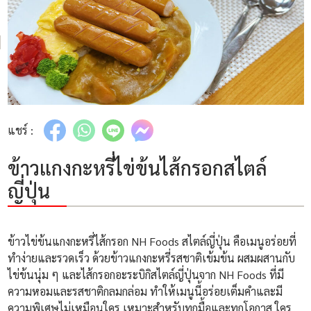
แชร์ :
ข้าวแกงกะหรี่ไข่ข้นไส้กรอกสไตล์
ญี่ปุ่น
ข้าวไข่ข้นแกงกะหรี่ไส้กรอก NH Foods สไตล์ญี่ปุ่น คือเมนูอร่อยที่
ทำง่ายและรวดเร็ว ด้วยข้าวแกงกะหรี่รสชาติเข้มข้น ผสมผสานกับ
ไข่ข้นนุ่ม ๆ และไส้กรอกอะระบิกิสไตล์ญี่ปุ่นจาก NH Foods ที่มี
ความหอมและรสชาติกลมกล่อม ทำให้เมนูนี้อร่อยเต็มคำและมี
ความพิเศษไม่เหมือนใคร เหมาะสำหรับทุกมื้อและทุกโอกาส ใคร