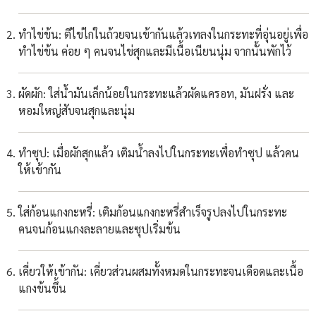
ทำไข่ข้น: ตีไข่ไก่ในถ้วยจนเข้ากันแล้วเทลงในกระทะที่อุ่นอยู่เพื่อ
ทำไข่ข้น ค่อย ๆ คนจนไข่สุกและมีเนื้อเนียนนุ่ม จากนั้นพักไว้
ผัดผัก: ใส่น้ำมันเล็กน้อยในกระทะแล้วผัดแครอท, มันฝรั่ง และ
หอมใหญ่สับจนสุกและนุ่ม
ทำซุป: เมื่อผักสุกแล้ว เติมน้ำลงไปในกระทะเพื่อทำซุป แล้วคน
ให้เข้ากัน
ใส่ก้อนแกงกะหรี่: เติมก้อนแกงกะหรี่สำเร็จรูปลงไปในกระทะ
คนจนก้อนแกงละลายและซุปเริ่มข้น
เคี่ยวให้เข้ากัน: เคี่ยวส่วนผสมทั้งหมดในกระทะจนเดือดและเนื้อ
แกงข้นขึ้น