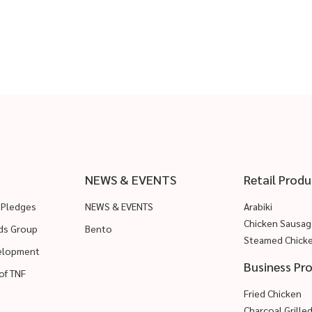
NEWS & EVENTS
Retail Produ
 Pledges
NEWS & EVENTS
Arabiki
Chicken Sausag
ods Group
Bento
Steamed Chick
velopment
Business Pr
of TNF
Fried Chicken
Charcoal Grille