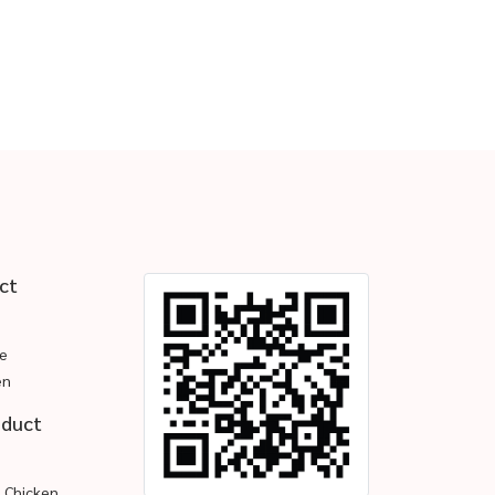
ct
e
en
oduct
d Chicken