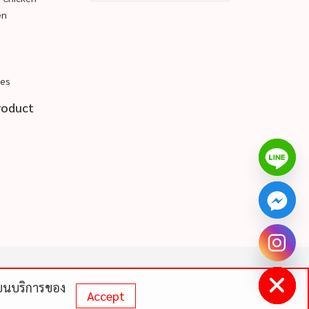
en
pes
roduct
chaty
Hide
ดีบนบริการของ
Accept