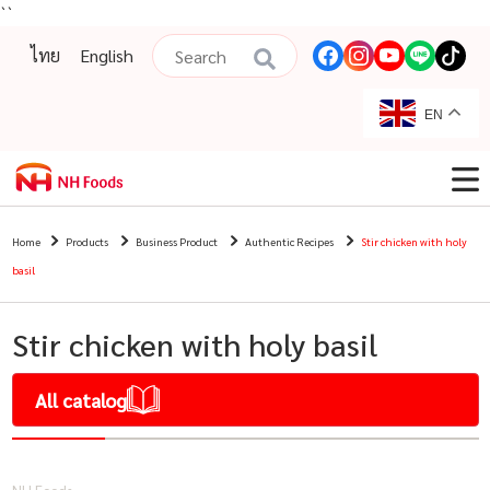
``
ไทย
English
EN
Home
Products
Business Product
Authentic Recipes
Stir chicken with holy
basil
Stir chicken with holy basil
All catalog