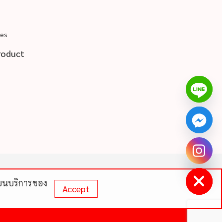
pes
roduct
chaty
Hide
ดีบนบริการของ
Accept