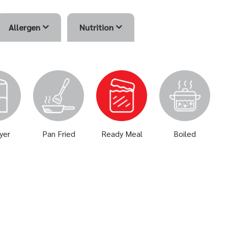
Allergen
Nutrition
ryer
Pan Fried
Ready Meal
Boiled