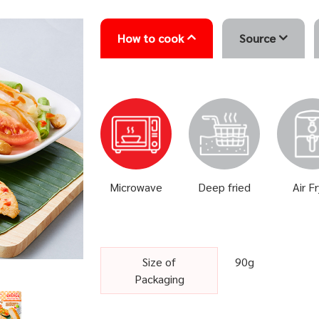
How to cook
Source
Microwave
Deep fried
Air F
Size of
90g
Packaging