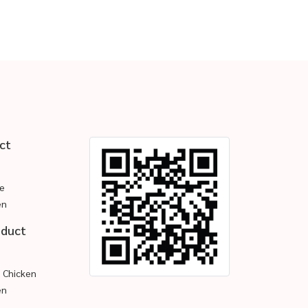
ct
e
en
oduct
d Chicken
en