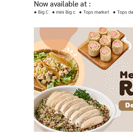
Now available at :
● Big C ● mini Big c ● Tops market ● Tops d