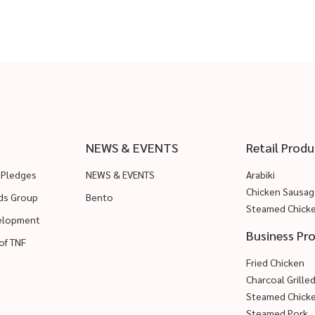
NEWS & EVENTS
Retail Produ
 Pledges
NEWS & EVENTS
Arabiki
Chicken Sausag
ods Group
Bento
Steamed Chick
velopment
Business Pr
of TNF
Fried Chicken
Charcoal Grille
Steamed Chick
Steamed Pork