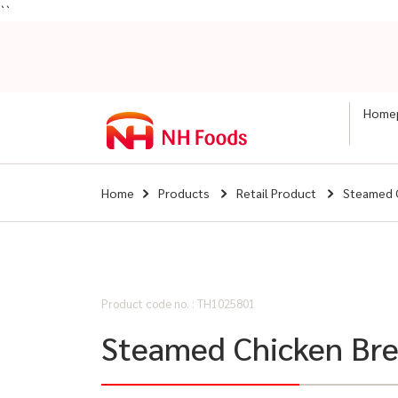
``
Home
Home
Products
Retail Product
Steamed 
Product code no. : TH1025801
Steamed Chicken Brea