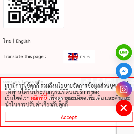
ไทย
English
Translate this page :
EN
Cookie Policy
Privacy Notice
เรามีการใช้คุกกี้ รวมถึงนโยบายจัดการข้อมูลส่วนบุคคลเพื่อ
chaty
ให้ท่านได้รับประสบการณ์ที่ดีบนบริการของ
Hide
เว็บไซต์เรา
คลิกที่นี่
เพื่อดูรายละเอียดเพิ่มเติม และคําแนะ
©
2026 THAI NIPPON FOODS CO., LTD
นําในการปรับค่าเกี่ยวกับคุกกี้
Accept