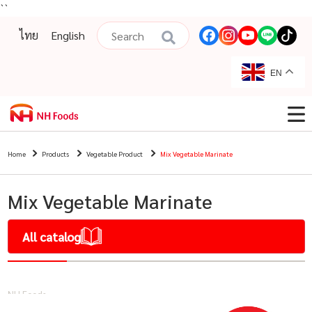
``
ไทย
English
EN
Home
Products
Vegetable Product
Mix Vegetable Marinate
Mix Vegetable Marinate
All catalog
NH Foods