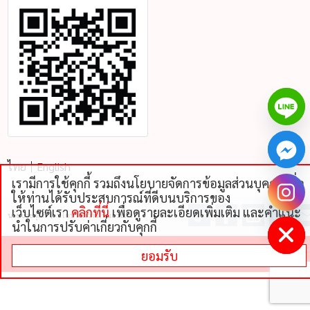
ไทย
English
เรามีการใช้คุกกี้ รวมถึงนโยบายจัดการข้อมูลส่วนบุคคลเพื่อ
chaty
ให้ท่านได้รับประสบการณ์ที่ดีบนบริการของ
Hide
เว็บไซต์เรา
คลิกที่นี่
เพื่อดูรายละเอียดเพิ่มเติม และคําแนะ
นโยบายคุ้กกี้
นโยบายความเป็นส่วนตัว
นําในการปรับค่าเกี่ยวกับคุกกี้
©
2026 THAI NIPPON FOODS CO., LTD
ยอมรับ